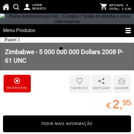
LOGIN
ARTIGOS:
0
REGISTO
TOTAL:
€ 0,00
Menu Produtos
Zimbabwe - 5 000 000 000 Dollars 2008 P-
61 UNC
INDISPONÍVEL
FAVORITOS
PARTILHAR
SUGERIR
2,
95
€
PEDIR MAIS INFORMAÇÃO