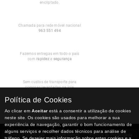
encriptado.
Apoio ao
Cliente
Chamada para rede móvel nacional
963 551 494
Entregas em
Portugal
Fazemos entregas em todo o país
com
rapidez
e
segurança
Recolha
Grátis
Sem custos de transporte para
compras levantadas na loja
Política de Cookies
Modos de
Pagamento
Multibanco, cartão de crédito, Paypal
Ao clicar em
Aceitar
está a consentir a utilização de cookies
ou transferência
neste site. Os cookies são usados para melhorar a sua
experiência de navegação, garantir o bom funcionamento de
alguns serviços e recolher dados técnicos para análise de
Termos e Condições
Quem Somos
Politica de Privacidade
tráfego. Se desejar mais informação sobre estes cookies e a