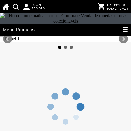
LOGIN
ARTIGOS:
0
REGISTO
TOTAL:
€ 0,00
Menu Produtos