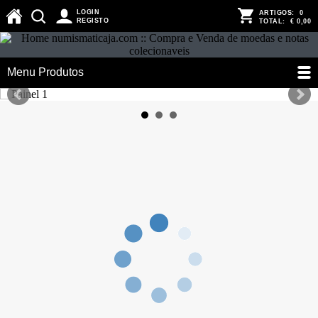
LOGIN
ARTIGOS:
0
REGISTO
TOTAL:
€ 0,00
Menu Produtos