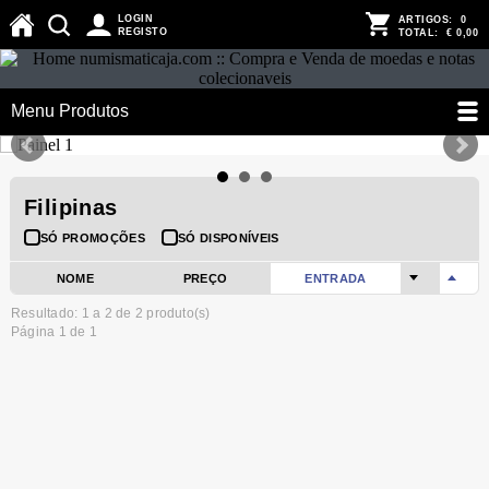
LOGIN
ARTIGOS:
0
REGISTO
TOTAL:
€ 0,00
Menu Produtos
Filipinas
SÓ PROMOÇÕES
SÓ DISPONÍVEIS
NOME
PREÇO
ENTRADA
Resultado: 1 a
2
de 2 produto(s)
Página 1 de 1