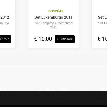
L
DISPONÍVEL
 2012
Set Luxemburgo 2011
Set 
mburgo
Set Completo Luxemburgo
Set C
2011
€ 10,00
€ 1
MPRAR
COMPRAR
iente
Entregas em
Portugal
Re
óvel nacional
Fazemos entregas em todo o país
Sem custos
94
com
rapidez
e
segurança
compras 