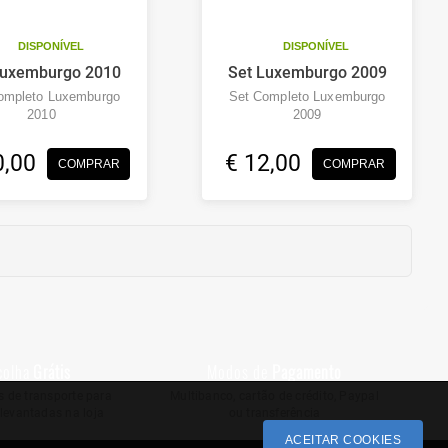
DISPONÍVEL
DISPONÍVEL
Luxemburgo 2010
Set Luxemburgo 2009
ompleto Luxemburgo
Set Completo Luxemburgo
2010
2009
0,00
€ 12,00
COMPRAR
COMPRAR
colha
Grátis
Modos de
Pagamento
 de transporte para
Multibanco, cartão de crédito, Paypal
levantadas na loja
ou transferência
ACEITAR COOKIES