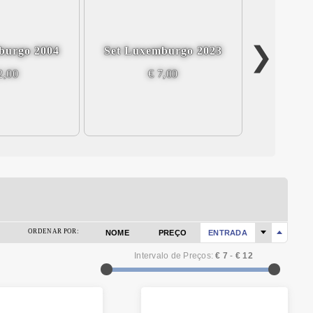
burgo 2004
Set Luxemburgo 2023
Set Lux
2,00
€ 7,00
ORDENAR POR:
NOME
PREÇO
ENTRADA
Intervalo de Preços:
€ 7
-
€ 12