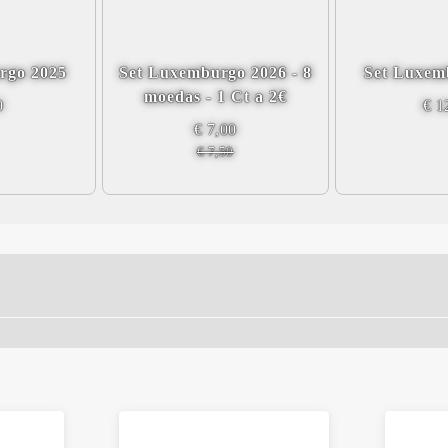
rgo 2025
Set Luxemburgo 2026 - 8
Set Luxem
moedas - 1 Ct a 2€
0
€ 1
€ 7,00
€ 7,50