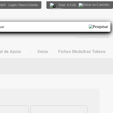
Login / Novo Cliente
Total:
€
0,00
0
PESQUISA AVANÇADA
al de Apoio
Selos
Fichas Medalhas Tokens