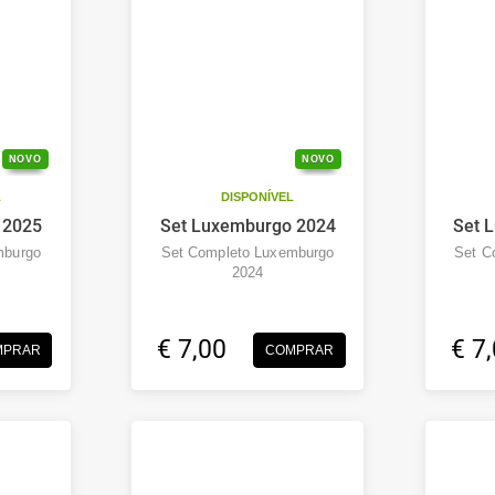
NOVO
NOVO
L
DISPONÍVEL
 2025
Set Luxemburgo 2024
Set 
mburgo
Set Completo Luxemburgo
Set C
2024
€ 7,00
€ 7
MPRAR
COMPRAR