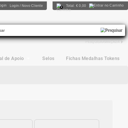
Login / Novo Cliente
Total:
€
0,00
0
PESQUISA AVANÇADA
al de Apoio
Selos
Fichas Medalhas Tokens