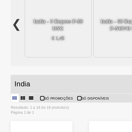
ees 2015
India - 5 Rupees P-80
India - 50 Ru
lada
UNC
P-NOVO
€ 1,45
India
SÓ PROMOÇÕES
SÓ DISPONÍVEIS
Resultado: 1 a
18
de 18 produto(s)
Página 1 de 1