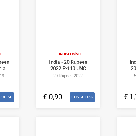
L
INDISPONÍVEL
pees
India - 20 Rupees
In
ela
2022 P-110 UNC
20
16
20 Rupees 2022
€ 0,90
€ 1
SULTAR
CONSULTAR