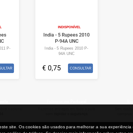
L
INDISPONÍVEL
ees
India - 5 Rupees 2010
NC
P-94A UNC
011 P-
India - 5 Rupees 2010 P-
94A UNC
€ 0,75
SULTAR
CONSULTAR
iente
Entregas em
Portugal
Re
óvel nacional
Fazemos entregas em todo o país
Sem custos
94
com
rapidez
e
segurança
compras 
neste site. Os cookies são usados para melhorar a sua experiênci
ndições
Quem Somos
Politica de Privacidade
RAL
Livro