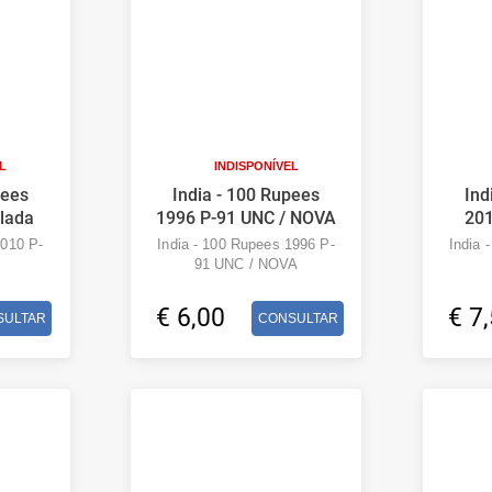
L
INDISPONÍVEL
pees
India - 100 Rupees
Ind
ulada
1996 P-91 UNC / NOVA
20
2010 P-
India - 100 Rupees 1996 P-
India 
91 UNC / NOVA
€ 6,00
€ 7
SULTAR
CONSULTAR