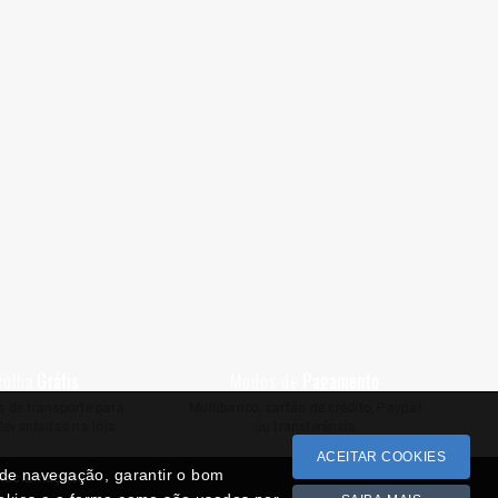
colha
Grátis
Modos de
Pagamento
 de transporte para
Multibanco, cartão de crédito, Paypal
levantadas na loja
ou transferência
ACEITAR COOKIES
a de navegação, garantir o bom
 Reclamações