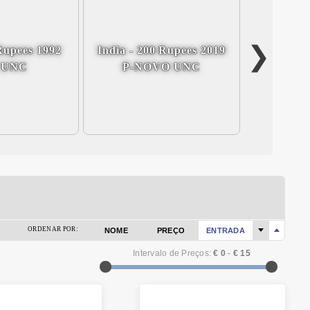
 Rupees 1992
India - 200 Rupees 2019
India - 
8 UNC
P-NOVO UNC
P-
ORDENAR POR:
NOME
PREÇO
ENTRADA
Intervalo de Preços:
€ 0
-
€ 15