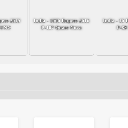
pees 2019
India - 1000 Rupees 2016
India - 10
 UNC
P-107 Quase Nova
P-8