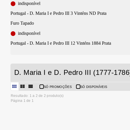
⬤
indisponível
Portugal - D. Maria I e Pedro III 3 Vinténs ND Prata
Furo Tapado
⬤
indisponível
Portugal - D. Maria I e Pedro III 12 Vinténs 1884 Prata
D. Maria I e D. Pedro III (1777-1786
SÓ PROMOÇÕES
SÓ DISPONÍVEIS
Resultado: 1 a
2
de 2 produto(s)
Página 1 de 1