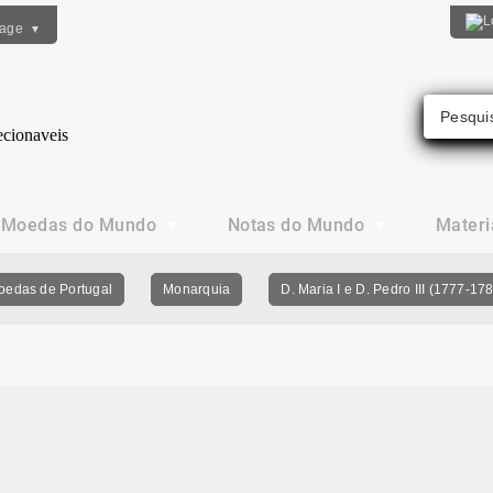
uage
▼
Moedas do Mundo
Notas do Mundo
Materi
oedas de Portugal
Monarquia
D. Maria I e D. Pedro III (1777-17