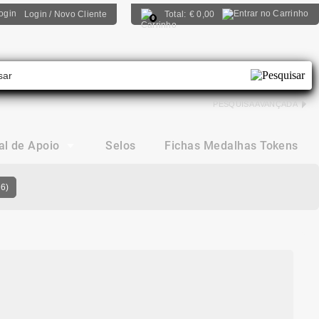
Login / Novo Cliente
Total:
€
0,00
0
PESQUISA AVANÇADA
al de Apoio
Selos
Fichas Medalhas Tokens
86)