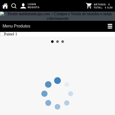
LOGIN
ARTIGOS:
0
REGISTO
TOTAL:
€ 0,00
Menu Produtos