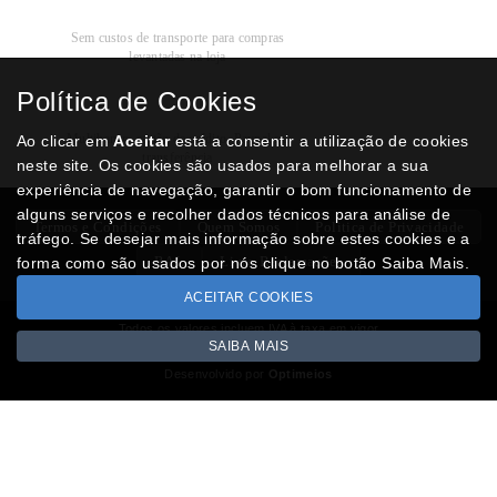
Recolha
Grátis
Sem custos de transporte para compras
levantadas na loja
Política de Cookies
Modos de
Pagamento
Multibanco, cartão de crédito, Paypal ou
Ao clicar em
Aceitar
está a consentir a utilização de cookies
transferência
neste site. Os cookies são usados para melhorar a sua
experiência de navegação, garantir o bom funcionamento de
alguns serviços e recolher dados técnicos para análise de
Termos e Condições
Quem Somos
Politica de Privacidade
tráfego. Se desejar mais informação sobre estes cookies e a
RAL
Livro Reclamações
forma como são usados por nós clique no botão Saiba Mais.
ACEITAR COOKIES
Todos os valores incluem IVA à taxa em vigor
SAIBA MAIS
Copyright © NUMISMATICAJA.com 2026
Desenvolvido por
Optimeios