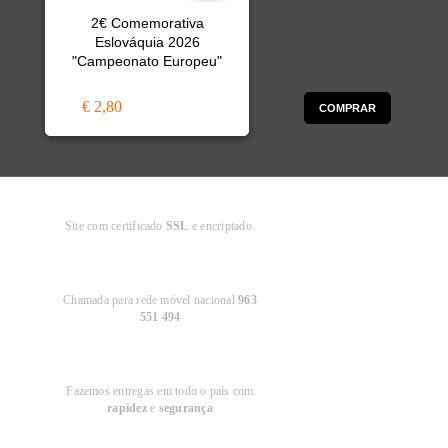
2€ Comemorativa
Eslováquia 2026
"Campeonato Europeu"
€ 2,80
COMPRAR
Compra
Segura
Site com certificado
SSL
e encriptado.
Apoio ao
Cliente
Chamada para rede móvel nacional
963
551 494
Entregas em
Portugal
Fazemos entregas em todo o país com
rapidez
e
segurança