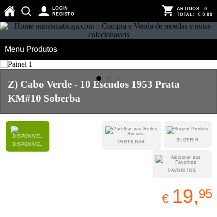
LOGIN
ARTIGOS:
0
REGISTO
TOTAL:
€ 0,00
Menu Produtos
Z) Cabo Verde - 10 Escudos 1953 Prata
KM#10 Soberba
SUGERIR
PARTILHAR
DISPONÍVEL
FAVORITOS
19,
95
€