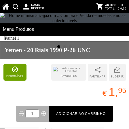
LOGIN
ARTIGOS:
0
REGISTO
TOTAL:
€ 0,00
Menu Produtos
Yemen - 20 Rials 1990 P-26 UNC
FAVORITOS
DISPONÍVEL
PARTILHAR
SUGERIR
1,
95
€
ADICIONAR AO CARRINHO