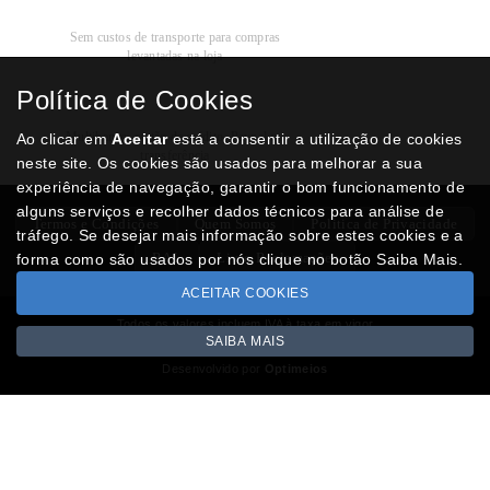
Recolha
Grátis
Sem custos de transporte para compras
levantadas na loja
Política de Cookies
Modos de
Pagamento
Multibanco, cartão de crédito, Paypal ou
Ao clicar em
Aceitar
está a consentir a utilização de cookies
transferência
neste site. Os cookies são usados para melhorar a sua
experiência de navegação, garantir o bom funcionamento de
alguns serviços e recolher dados técnicos para análise de
Termos e Condições
Quem Somos
Politica de Privacidade
tráfego. Se desejar mais informação sobre estes cookies e a
RAL
Livro Reclamações
forma como são usados por nós clique no botão Saiba Mais.
ACEITAR COOKIES
Todos os valores incluem IVA à taxa em vigor
SAIBA MAIS
Copyright © NUMISMATICAJA.com 2026
Desenvolvido por
Optimeios