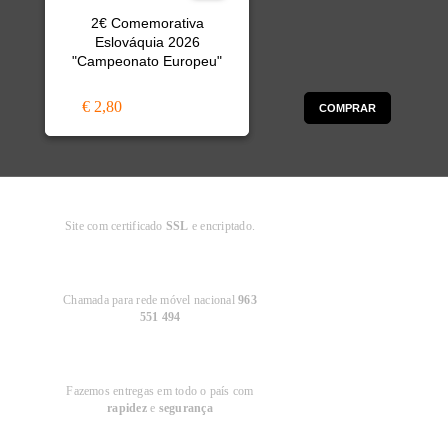
2€ Comemorativa
Eslováquia 2026
"Campeonato Europeu"
€ 2,80
COMPRAR
Compra
Segura
Site com certificado
SSL
e encriptado.
Apoio ao
Cliente
Chamada para rede móvel nacional
963
551 494
Entregas em
Portugal
Fazemos entregas em todo o país com
rapidez
e
segurança