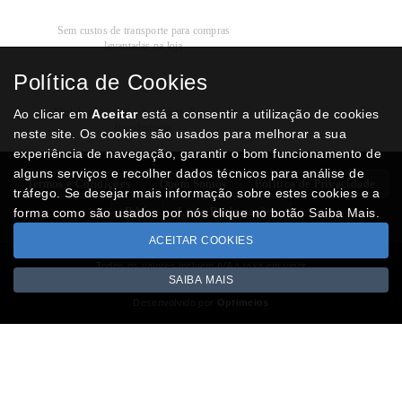
Recolha
Grátis
Sem custos de transporte para compras
levantadas na loja
Política de Cookies
Modos de
Pagamento
Multibanco, cartão de crédito, Paypal ou
Ao clicar em
Aceitar
está a consentir a utilização de cookies
transferência
neste site. Os cookies são usados para melhorar a sua
experiência de navegação, garantir o bom funcionamento de
alguns serviços e recolher dados técnicos para análise de
Termos e Condições
Quem Somos
Politica de Privacidade
tráfego. Se desejar mais informação sobre estes cookies e a
RAL
Livro Reclamações
forma como são usados por nós clique no botão Saiba Mais.
ACEITAR COOKIES
Todos os valores incluem IVA à taxa em vigor
SAIBA MAIS
Copyright © NUMISMATICAJA.com 2026
Desenvolvido por
Optimeios