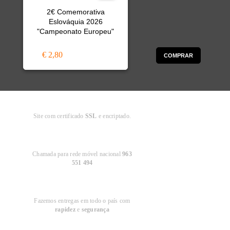
2€ Comemorativa
Eslováquia 2026
"Campeonato Europeu"
€ 2,80
COMPRAR
Compra
Segura
Site com certificado
SSL
e encriptado.
Apoio ao
Cliente
Chamada para rede móvel nacional
963
551 494
Entregas em
Portugal
Fazemos entregas em todo o país com
rapidez
e
segurança