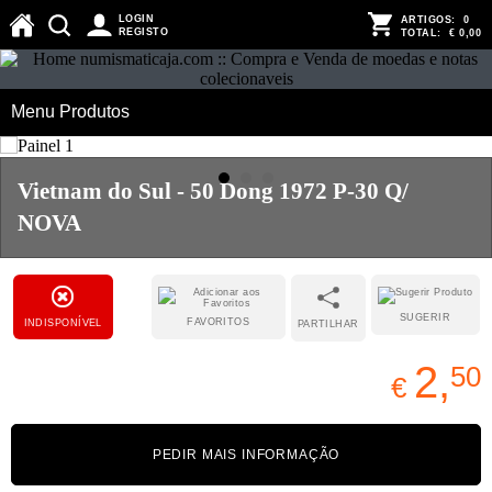
LOGIN
ARTIGOS:
0
REGISTO
TOTAL:
€ 0,00
Menu Produtos
Vietnam do Sul - 50 Dong 1972 P-30 Q/
NOVA
SUGERIR
FAVORITOS
INDISPONÍVEL
PARTILHAR
2,
50
€
PEDIR MAIS INFORMAÇÃO