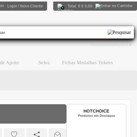
Login / Novo Cliente
Total:
€
€ 0,00
0
PESQUISA AVANÇADA
 de Apoio
Selos
Fichas Medalhas Tokens
HOTCHOICE
Produtos em Destaque