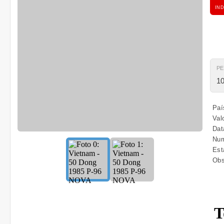
IND
P
10
Paí
Val
Dat
Num
Est
Obs