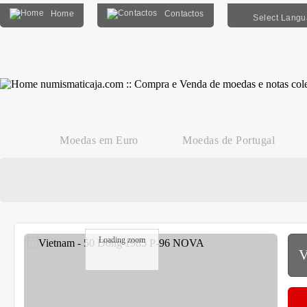
Home
Contactos
Select Lang
Moedas em Euro
Moedas de Portugal
Loading zoom
V