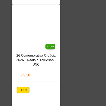
NOVO
2€ Comemorativa Croácia
2026 " Radio e Televisão "
UNC
€ 9,50
− € 0,50