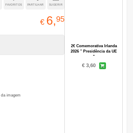
R
FAVORITOS
PARTILHAR
SUGERIR
6,
95
€
2€ Comemorativa Irlanda
2026 " Presidência da UE
"
€ 3,60
a da imagem