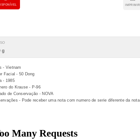
ISPONÍVEL
IMPRIMI
ESO
 g
s - Vietnam
or Facial - 50 Dong
a - 1985
ero do Krause - P-96
ado de Conservação - NOVA
ervações - Pode receber uma nota com numero de serie diferente da not