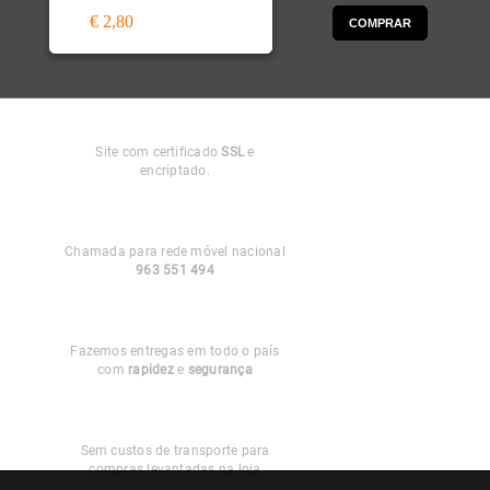
€ 2,80
COMPRAR
Compra
Segura
Site com certificado
SSL
e
encriptado.
Apoio ao
Cliente
Chamada para rede móvel nacional
963 551 494
Entregas em
Portugal
Fazemos entregas em todo o país
com
rapidez
e
segurança
Recolha
Grátis
Sem custos de transporte para
compras levantadas na loja