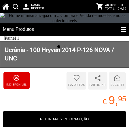
LOGIN
ARTIGOS:
0
REGISTO
TOTAL:
€ 0,00
Menu Produtos
Ucrânia - 100 Hryven 2014 P-126 NOVA /
UNC
INDISPONÍVEL
FAVORITOS
PARTILHAR
SUGERIR
9,
95
€
PEDIR MAIS INFORMAÇÃO