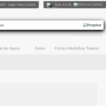
Login / Novo Cliente
Total:
€
0,00
0
PESQUISA AVANÇADA
al de Apoio
Selos
Fichas Medalhas Tokens