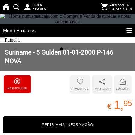
LOGIN
ARTIGOS:
0
REGISTO
TOTAL:
€ 0,00
Menu Produtos
Suriname - 5 Gulden 01-01-2000 P-146
NOVA
INDISPONÍVEL
FAVORITOS
PARTILHAR
SUGERIR
1,
95
€
PEDIR MAIS INFORMAÇÃO