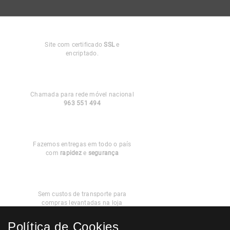
Compra
Segura
Site com certificado
SSL
e
encriptado.
Apoio ao
Cliente
Chamada para rede móvel nacional
963 551 494
Entregas em
Portugal
Fazemos entregas em todo o país
com
rapidez
e
segurança
Recolha
Grátis
Sem custos de transporte para
compras levantadas na loja
Política de Cookies