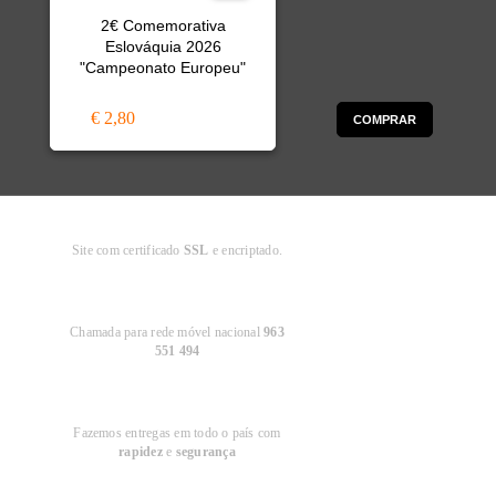
2€ Comemorativa
Eslováquia 2026
"Campeonato Europeu"
€ 2,80
COMPRAR
Compra
Segura
Site com certificado
SSL
e encriptado.
Apoio ao
Cliente
Chamada para rede móvel nacional
963
551 494
Entregas em
Portugal
Fazemos entregas em todo o país com
rapidez
e
segurança