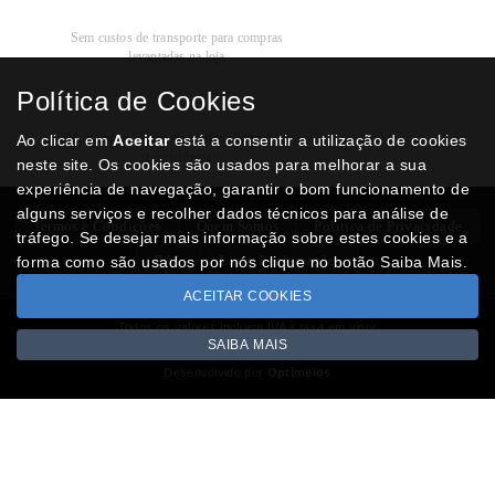
Recolha
Grátis
Sem custos de transporte para compras
levantadas na loja
Política de Cookies
Modos de
Pagamento
Multibanco, cartão de crédito, Paypal ou
Ao clicar em
Aceitar
está a consentir a utilização de cookies
transferência
neste site. Os cookies são usados para melhorar a sua
experiência de navegação, garantir o bom funcionamento de
alguns serviços e recolher dados técnicos para análise de
Termos e Condições
Quem Somos
Politica de Privacidade
tráfego. Se desejar mais informação sobre estes cookies e a
RAL
Livro Reclamações
forma como são usados por nós clique no botão Saiba Mais.
ACEITAR COOKIES
Todos os valores incluem IVA à taxa em vigor
SAIBA MAIS
Copyright © NUMISMATICAJA.com 2026
Desenvolvido por
Optimeios