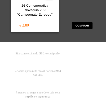
2€ Comemorativa
Eslováquia 2026
"Campeonato Europeu"
€ 2,80
COMPRAR
Compra
Segura
Site com certificado
SSL
e encriptado.
Apoio ao
Cliente
Chamada para rede móvel nacional
963
551 494
Entregas em
Portugal
Fazemos entregas em todo o país com
rapidez
e
segurança