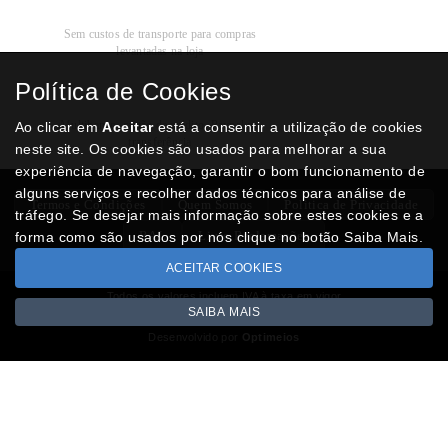
Recolha
Grátis
Sem custos de transporte para compras
levantadas na loja
Política de Cookies
Modos de
Pagamento
Multibanco, cartão de crédito, Paypal ou
Ao clicar em
Aceitar
está a consentir a utilização de cookies
transferência
neste site. Os cookies são usados para melhorar a sua
experiência de navegação, garantir o bom funcionamento de
alguns serviços e recolher dados técnicos para análise de
Termos e Condições
Quem Somos
Politica de Privacidade
tráfego. Se desejar mais informação sobre estes cookies e a
RAL
Livro Reclamações
forma como são usados por nós clique no botão Saiba Mais.
ACEITAR COOKIES
Todos os valores incluem IVA à taxa em vigor
SAIBA MAIS
Copyright © NUMISMATICAJA.com 2026
Desenvolvido por
Optimeios