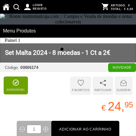
LOGIN
ARTIGOS:
0
REGISTO
TOTAL:
€ 0,00
Menu Produtos
Set Malta 2024 - 8 moedas - 1 Ct a 2€
Código:
00006174
NOVIDADE
DISPONÍVEL
FAVORITOS
PARTILHAR
SUGERIR
24,
95
€
ADICIONAR AO CARRINHO