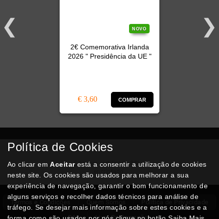
NOVO
2€ Comemorativa Irlanda
2026 " Presidência da UE "
€ 3,60
COMPRAR
Política de Cookies
Compra
Segura
Site com certificado
SSL
e
Ao clicar em
Aceitar
está a consentir a utilização de cookies
encriptado.
neste site. Os cookies são usados para melhorar a sua
experiência de navegação, garantir o bom funcionamento de
alguns serviços e recolher dados técnicos para análise de
Termos e Condições
Quem Somos
Politica de Privacidade
tráfego. Se desejar mais informação sobre estes cookies e a
RAL
Livro Reclamações
forma como são usados por nós clique no botão Saiba Mais.