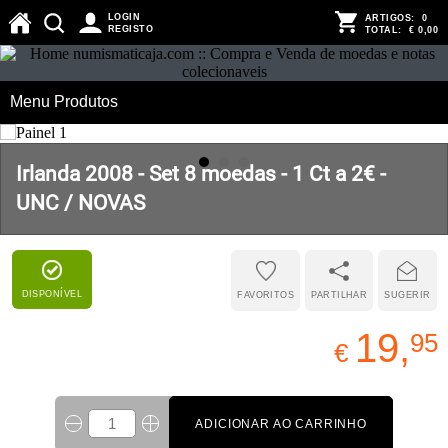
LOGIN
ARTIGOS:
0
REGISTO
TOTAL:
€ 0,00
Menu Produtos
Irlanda 2008 - Set 8 moedas - 1 Ct a 2€ -
UNC / NOVAS
DISPONÍVEL
FAVORITOS
PARTILHAR
SUGERIR
19,
95
€
ADICIONAR AO CARRINHO