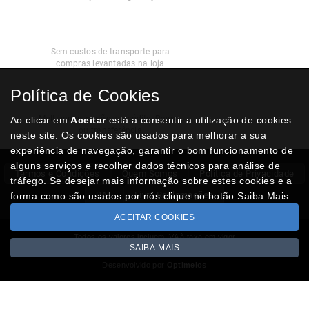
Recolha
Grátis
Sem custos de transporte para
compras levantadas na loja
Política de Cookies
Modos de
Pagamento
Multibanco, cartão de crédito, Paypal
Ao clicar em
Aceitar
está a consentir a utilização de cookies
ou transferência
neste site. Os cookies são usados para melhorar a sua
experiência de navegação, garantir o bom funcionamento de
alguns serviços e recolher dados técnicos para análise de
Termos e Condições
Quem Somos
Politica de Privacidade
tráfego. Se desejar mais informação sobre estes cookies e a
RAL
Livro Reclamações
forma como são usados por nós clique no botão Saiba Mais.
ACEITAR COOKIES
Todos os valores incluem IVA à taxa em vigor
SAIBA MAIS
Copyright © NUMISMATICAJA.com 2026
Desenvolvido por
Optimeios