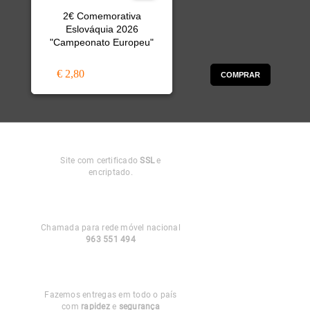
2€ Comemorativa
Eslováquia 2026
"Campeonato Europeu"
€ 2,80
COMPRAR
Compra
Segura
Site com certificado
SSL
e
encriptado.
Apoio ao
Cliente
Chamada para rede móvel nacional
963 551 494
Entregas em
Portugal
Fazemos entregas em todo o país
com
rapidez
e
segurança