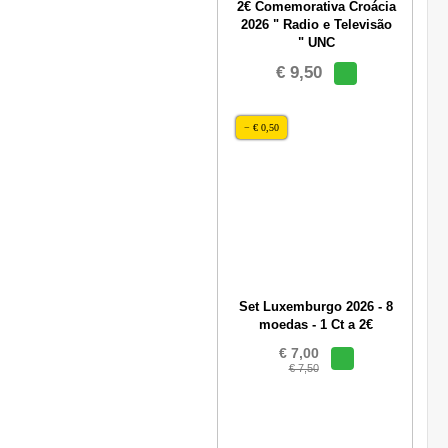
2€ Comemorativa Croácia
2026 " Radio e Televisão
" UNC
€ 9,50
− € 0,50
Set Luxemburgo 2026 - 8
moedas - 1 Ct a 2€
€ 7,00
€ 7,50