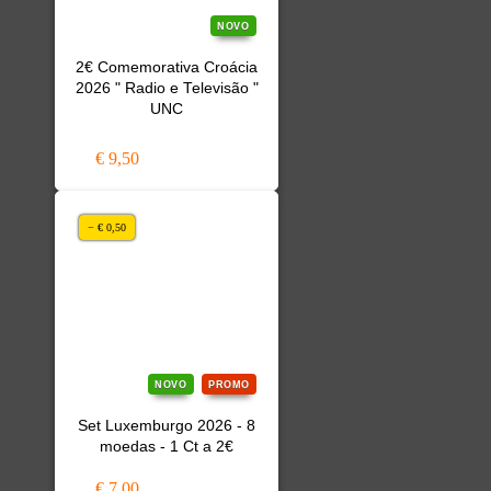
NOVO
2€ Comemorativa Croácia
2026 " Radio e Televisão "
UNC
€ 9,50
− € 0,50
NOVO
PROMO
Set Luxemburgo 2026 - 8
moedas - 1 Ct a 2€
€ 7,00