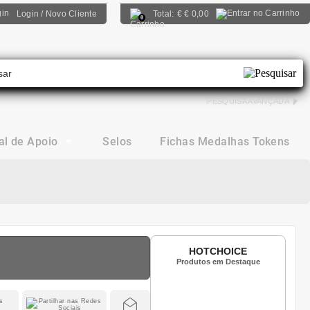
Login / Novo Cliente
Total:
€
€ 0,00
0
PESQUISA AVANÇADA
al de Apoio
Selos
Fichas Medalhas Tokens
HOTCHOICE
Produtos em Destaque