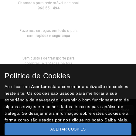
Chamada para rede móvel nacional
963 551 494
Entregas em
Portugal
Fazemos entregas em todo o país
com
rapidez
e
segurança
Recolha
Grátis
Sem custos de transporte para
compras levantadas na loja
Política de Cookies
Modos de
Pagamento
Multibanco, cartão de crédito, Paypal
Ao clicar em
Aceitar
está a consentir a utilização de cookies
ou transferência
neste site. Os cookies são usados para melhorar a sua
experiência de navegação, garantir o bom funcionamento de
alguns serviços e recolher dados técnicos para análise de
Termos e Condições
Quem Somos
Politica de Privacidade
tráfego. Se desejar mais informação sobre estes cookies e a
RAL
Livro Reclamações
forma como são usados por nós clique no botão Saiba Mais.
ACEITAR COOKIES