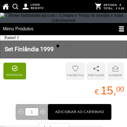
LOGIN
ARTIGOS:
0
REGISTO
TOTAL:
€ 0,00
Menu Produtos
Set Finlândia 1999
DISPONÍVEL
FAVORITOS
PARTILHAR
SUGERIR
15,
00
€
ADICIONAR AO CARRINHO