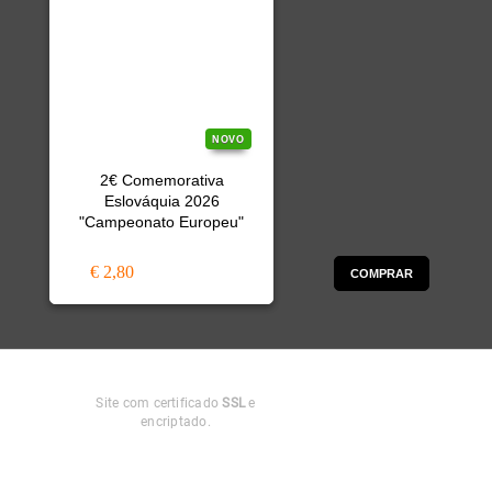
NOVO
2€ Comemorativa
Eslováquia 2026
"Campeonato Europeu"
€ 2,80
COMPRAR
Compra
Segura
Site com certificado
SSL
e
encriptado.
Apoio ao
Cliente