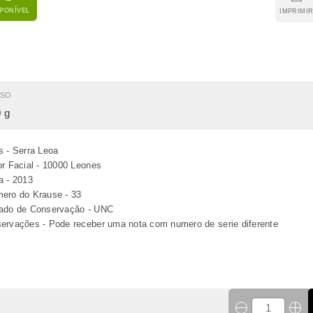
SPONÍVEL
IMPRIMI
ESO
 g
s - Serra Leoa
or Facial - 10000 Leones
a - 2013
ero do Krause - 33
ado de Conservação - UNC
ervações - Pode receber uma nota com numero de serie diferente