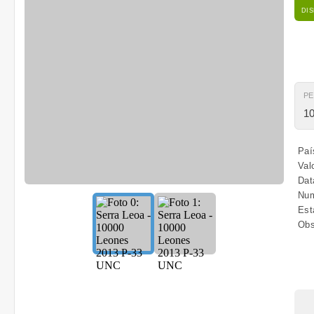
DI
P
10
Paí
Val
Dat
Num
Est
Obs