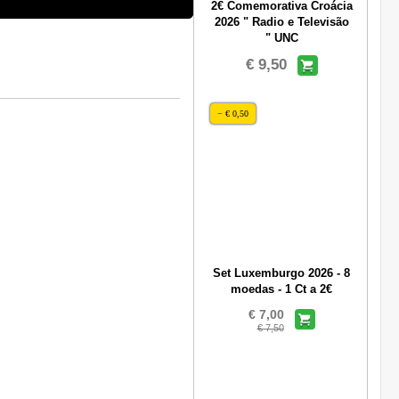
2€ Comemorativa Croácia
2026 " Radio e Televisão
" UNC
€ 9,50
− € 0,50
Set Luxemburgo 2026 - 8
moedas - 1 Ct a 2€
€ 7,00
€ 7,50