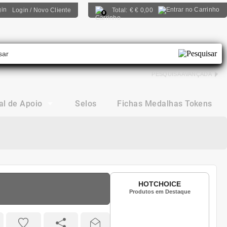
Login / Novo Cliente
Total:
€
€ 0,00
0
PESQUISA AVANÇADA
al de Apoio
Selos
Fichas Medalhas Tokens
HOTCHOICE
Produtos em Destaque