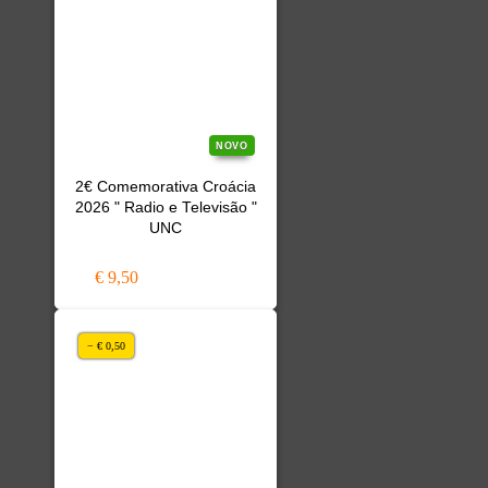
NOVO
2€ Comemorativa Croácia
2026 " Radio e Televisão "
UNC
€ 9,50
− € 0,50