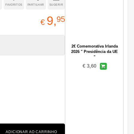
R
FAVORITOS
PARTILHAR
SUGERIR
9,
95
€
2€ Comemorativa Irlanda
2026 " Presidência da UE
"
€ 3,60
ADICIONAR AO CARRINHO