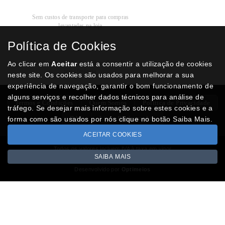
Recolha
Grátis
Sem custos de transporte para compras
levantadas na loja
Política de Cookies
Modos de
Pagamento
Multibanco, cartão de crédito, Paypal ou
Ao clicar em
Aceitar
está a consentir a utilização de cookies
transferência
neste site. Os cookies são usados para melhorar a sua
experiência de navegação, garantir o bom funcionamento de
alguns serviços e recolher dados técnicos para análise de
Termos e Condições
Quem Somos
Politica de Privacidade
tráfego. Se desejar mais informação sobre estes cookies e a
RAL
Livro Reclamações
forma como são usados por nós clique no botão Saiba Mais.
ACEITAR COOKIES
Todos os valores incluem IVA à taxa em vigor
SAIBA MAIS
Copyright © NUMISMATICAJA.com 2026
Desenvolvido por
Optimeios