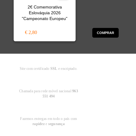
2€ Comemorativa
Eslováquia 2026
"Campeonato Europeu"
€ 2,80
COMPRAR
Compra
Segura
Site com certificado
SSL
e encriptado.
Apoio ao
Cliente
Chamada para rede móvel nacional
963
551 494
Entregas em
Portugal
Fazemos entregas em todo o país com
rapidez
e
segurança