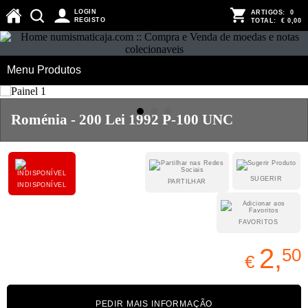
LOGIN
ARTIGOS:
0
REGISTO
TOTAL:
€ 0,00
Menu Produtos
Roménia - 200 Lei 1992 P-100 UNC
SUGERIR
PARTILHAR
INDISPONÍVEL
FAVORITOS
2,
50
€
PEDIR MAIS INFORMAÇÃO