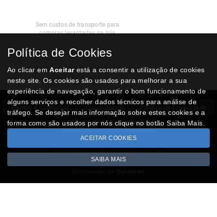
Recolha
Grátis
Sem custos de transporte para
compras levantadas na loja
Política de Cookies
Modos de
Pagamento
Multibanco, cartão de crédito, Paypal
Ao clicar em
Aceitar
está a consentir a utilização de cookies
ou transferência
neste site. Os cookies são usados para melhorar a sua
experiência de navegação, garantir o bom funcionamento de
alguns serviços e recolher dados técnicos para análise de
Termos e Condições
Quem Somos
Politica de Privacidade
tráfego. Se desejar mais informação sobre estes cookies e a
RAL
Livro Reclamações
forma como são usados por nós clique no botão Saiba Mais.
ACEITAR COOKIES
Todos os valores incluem IVA à taxa em vigor
SAIBA MAIS
Copyright © NUMISMATICAJA.com 2026
Desenvolvido por
Optimeios