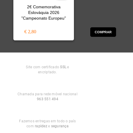
2€ Comemorativa
Eslováquia 2026
"Campeonato Europeu"
€ 2,80
COMPRAR
Compra
Segura
Site com certificado
SSL
e
encriptado.
Apoio ao
Cliente
Chamada para rede móvel nacional
963 551 494
Entregas em
Portugal
Fazemos entregas em todo o país
com
rapidez
e
segurança