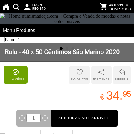
LOGIN
ARTIGOS:
0
REGISTO
TOTAL:
€ 0,00
Menu Produtos
Rolo - 40 x 50 Cêntimos São Marino 2020
DISPONÍVEL
FAVORITOS
PARTILHAR
SUGERIR
34,
95
€
ADICIONAR AO CARRINHO