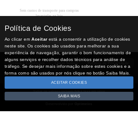
Recolha
Grátis
Sem custos de transporte para compras
levantadas na loja
Política de Cookies
Modos de
Pagamento
Multibanco, cartão de crédito, Paypal ou
Ao clicar em
Aceitar
está a consentir a utilização de cookies
transferência
neste site. Os cookies são usados para melhorar a sua
experiência de navegação, garantir o bom funcionamento de
alguns serviços e recolher dados técnicos para análise de
Termos e Condições
Quem Somos
Politica de Privacidade
tráfego. Se desejar mais informação sobre estes cookies e a
RAL
Livro Reclamações
forma como são usados por nós clique no botão Saiba Mais.
ACEITAR COOKIES
Todos os valores incluem IVA à taxa em vigor
SAIBA MAIS
Copyright © NUMISMATICAJA.com 2026
Desenvolvido por
Optimeios