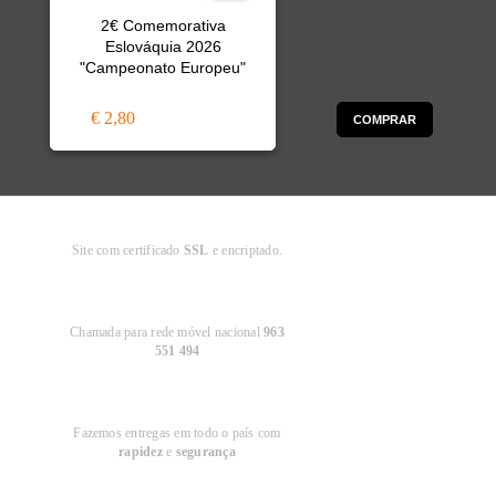
2€ Comemorativa
Eslováquia 2026
"Campeonato Europeu"
€ 2,80
COMPRAR
Compra
Segura
Site com certificado
SSL
e encriptado.
Apoio ao
Cliente
Chamada para rede móvel nacional
963
551 494
Entregas em
Portugal
Fazemos entregas em todo o país com
rapidez
e
segurança