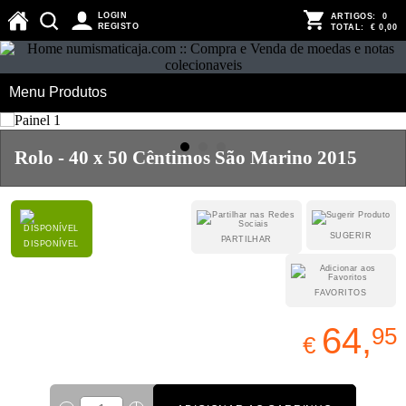
LOGIN
ARTIGOS:
0
REGISTO
TOTAL:
€ 0,00
Menu Produtos
Rolo - 40 x 50 Cêntimos São Marino 2015
SUGERIR
PARTILHAR
DISPONÍVEL
FAVORITOS
64,
95
€