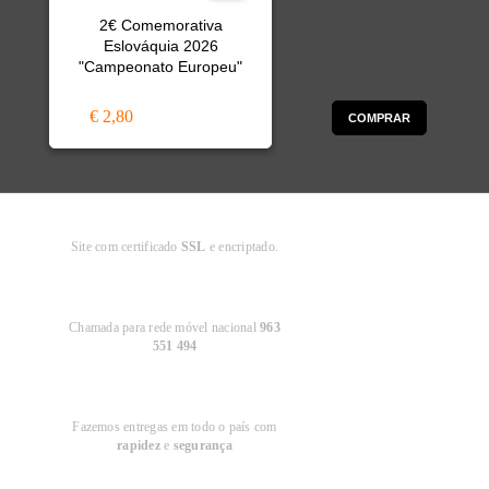
2€ Comemorativa
Eslováquia 2026
"Campeonato Europeu"
€ 2,80
COMPRAR
Compra
Segura
Site com certificado
SSL
e encriptado.
Apoio ao
Cliente
Chamada para rede móvel nacional
963
551 494
Entregas em
Portugal
Fazemos entregas em todo o país com
rapidez
e
segurança