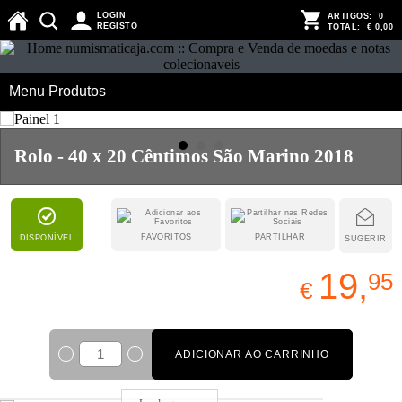
LOGIN
ARTIGOS:
0
REGISTO
TOTAL:
€ 0,00
Menu Produtos
Rolo - 40 x 20 Cêntimos São Marino 2018
FAVORITOS
PARTILHAR
DISPONÍVEL
SUGERIR
19,
95
€
ADICIONAR AO CARRINHO