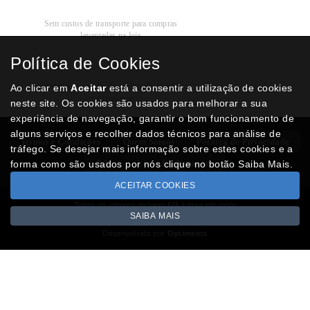
Recolha
Grátis
Sem custos de transporte para compras
levantadas na loja
Política de Cookies
Modos de
Pagamento
Multibanco, cartão de crédito, Paypal ou
Ao clicar em
Aceitar
está a consentir a utilização de cookies
transferência
neste site. Os cookies são usados para melhorar a sua
experiência de navegação, garantir o bom funcionamento de
alguns serviços e recolher dados técnicos para análise de
Termos e Condições
Quem Somos
Politica de Privacidade
tráfego. Se desejar mais informação sobre estes cookies e a
RAL
Livro Reclamações
forma como são usados por nós clique no botão Saiba Mais.
ACEITAR COOKIES
Todos os valores incluem IVA à taxa em vigor
SAIBA MAIS
Copyright © NUMISMATICAJA.com 2026
Desenvolvido por
Optimeios