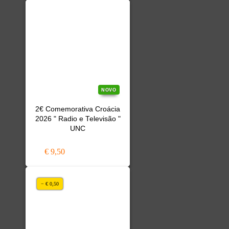
NOVO
2€ Comemorativa Croácia
2026 " Radio e Televisão "
UNC
€ 9,50
− € 0,50