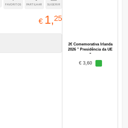
FAVORITOS
PARTILHAR
SUGERIR
1,
25
€
2€ Comemorativa Irlanda
2026 " Presidência da UE
"
€ 3,60