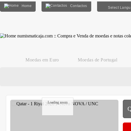
Home
Contactos
Select Lang
Moedas em Euro
Moedas de Portugal
Loading zoom
Q