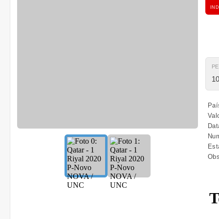
IND
P
10
Paí
Valo
Dat
Num
Est
Obs