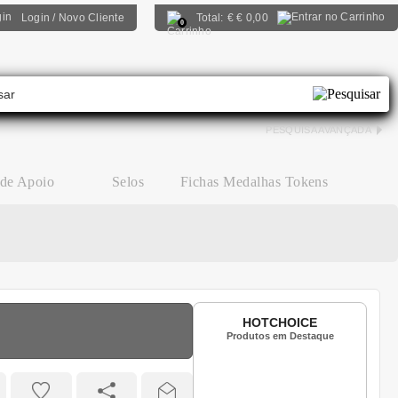
Login / Novo Cliente
Total:
€
€ 0,00
0
PESQUISA AVANÇADA
 de Apoio
Selos
Fichas Medalhas Tokens
HOTCHOICE
Produtos em Destaque