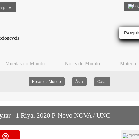
uage
▼
Moedas do Mundo
Notas do Mundo
Material
Notas do Mundo
Ásia
Qatar
atar - 1 Riyal 2020 P-Novo NOVA / UNC