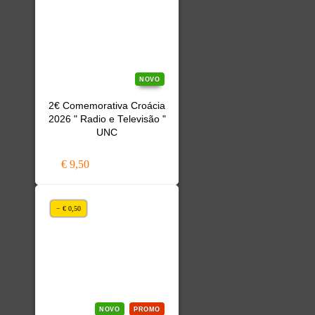
NOVO
2€ Comemorativa Croácia
2026 " Radio e Televisão "
UNC
€ 9,50
− € 0,50
NOVO
PROMO