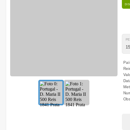
DI
P
15
Paí
Rei
Val
Dat
Met
Num
Obs