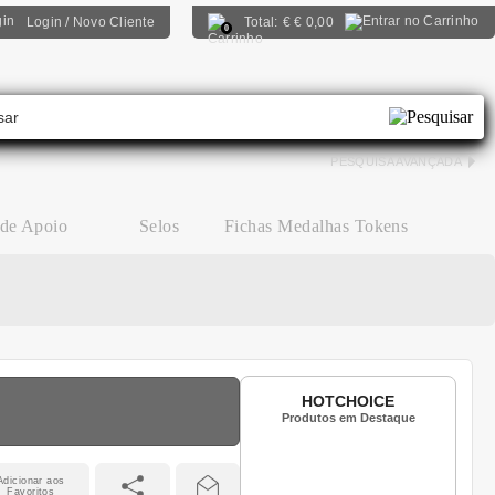
Login / Novo Cliente
Total:
€
€ 0,00
0
PESQUISA AVANÇADA
 de Apoio
Selos
Fichas Medalhas Tokens
HOTCHOICE
Produtos em Destaque