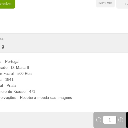
IMPRIMIR
F
SPONÍVEL
ESO
 g
s - Portugal
nado - D. Maria II
or Facial - 500 Reis
a - 1841
al - Prata
ero do Krause - 471
ervações - Recebe a moeda das imagens