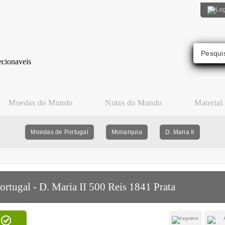
Moedas do Mundo
Notas do Mundo
Material
Moedas de Portugal
Monarquia
D. Maria II
ortugal - D. Maria II 500 Reis 1841 Prata