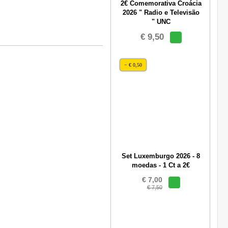
2€ Comemorativa Croácia
2026 " Radio e Televisão
" UNC
€ 9,50
− € 0,50
Set Luxemburgo 2026 - 8
moedas - 1 Ct a 2€
€ 7,00
€ 7,50