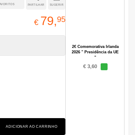
AVORITOS
PARTILHAR
SUGERIR
79,
95
€
2€ Comemorativa Irlanda
2026 " Presidência da UE
"
€ 3,60
ADICIONAR AO CARRINHO