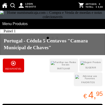
LOGIN
ARTIGOS:
0
REGISTO
TOTAL:
€ 0,00
Menu Produtos
Portugal - Cédula 5 Centavos "Camara
Municipal de Chaves"
SUGERIR
PARTILHAR
INDISPONÍVEL
FAVORITOS
4,
95
€