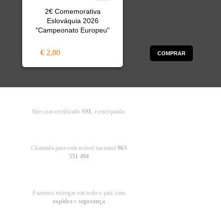
2€ Comemorativa
Eslováquia 2026
"Campeonato Europeu"
€ 2,80
COMPRAR
Compra
Segura
Site com certificado
SSL
e encriptado.
Apoio ao
Cliente
Chamada para rede móvel nacional
963
551 494
Entregas em
Portugal
Fazemos entregas em todo o país com
rapidez
e
segurança