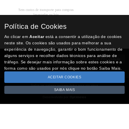
Recolha
Grátis
Sem custos de transporte para compras
levantadas na loja
Política de Cookies
Modos de
Pagamento
Multibanco, cartão de crédito, Paypal ou
Ao clicar em
Aceitar
está a consentir a utilização de cookies
transferência
neste site. Os cookies são usados para melhorar a sua
experiência de navegação, garantir o bom funcionamento de
alguns serviços e recolher dados técnicos para análise de
Termos e Condições
Quem Somos
Politica de Privacidade
tráfego. Se desejar mais informação sobre estes cookies e a
RAL
Livro Reclamações
forma como são usados por nós clique no botão Saiba Mais.
ACEITAR COOKIES
Todos os valores incluem IVA à taxa em vigor
SAIBA MAIS
Copyright © NUMISMATICAJA.com 2026
Desenvolvido por
Optimeios