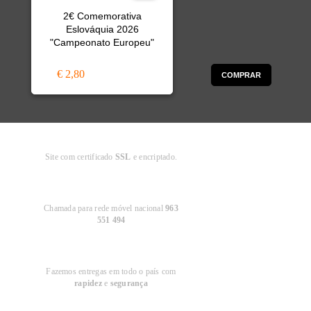
2€ Comemorativa
Eslováquia 2026
"Campeonato Europeu"
€ 2,80
COMPRAR
Compra
Segura
Site com certificado
SSL
e encriptado.
Apoio ao
Cliente
Chamada para rede móvel nacional
963
551 494
Entregas em
Portugal
Fazemos entregas em todo o país com
rapidez
e
segurança