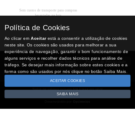
Recolha
Grátis
Sem custos de transporte para compras
levantadas na loja
Política de Cookies
Modos de
Pagamento
Multibanco, cartão de crédito, Paypal ou
Ao clicar em
Aceitar
está a consentir a utilização de cookies
transferência
neste site. Os cookies são usados para melhorar a sua
experiência de navegação, garantir o bom funcionamento de
alguns serviços e recolher dados técnicos para análise de
Termos e Condições
Quem Somos
Politica de Privacidade
tráfego. Se desejar mais informação sobre estes cookies e a
RAL
Livro Reclamações
forma como são usados por nós clique no botão Saiba Mais.
ACEITAR COOKIES
Todos os valores incluem IVA à taxa em vigor
SAIBA MAIS
Copyright © NUMISMATICAJA.com 2026
Desenvolvido por
Optimeios