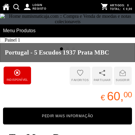
LOGIN
ARTIGOS:
0
REGISTO
TOTAL:
€ 0,00
Menu Produtos
Portugal - 5 Escudos 1937 Prata MBC
INDISPONÍVEL
FAVORITOS
PARTILHAR
SUGERIR
60,
00
€
PEDIR MAIS INFORMAÇÃO