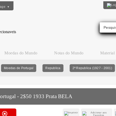
uage
▼
Moedas do Mundo
Notas do Mundo
Material
Moedas de Portugal
Republica
2ª Republica (1927 - 2001)
ortugal - 2$50 1933 Prata BELA