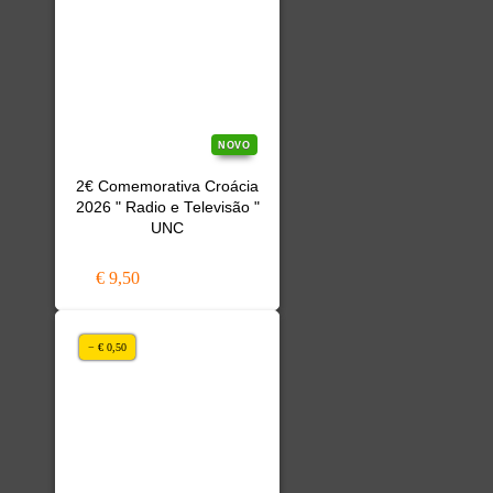
NOVO
2€ Comemorativa Croácia
2026 " Radio e Televisão "
UNC
€ 9,50
− € 0,50