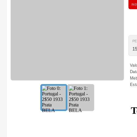
IND
P
15
Val
Dat
Met
Est