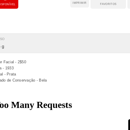
IMPRIMIR
FAVORITOS
ISPONÍVEL
ESO
 g
or Facial - 2$50
a - 1933
al - Prata
ado de Conservação - Bela