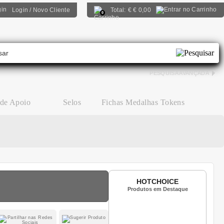
Login / Novo Cliente
Total:
€
€ 0,00
0
PESQUISA AVANÇADA
 de Apoio
Selos
Fichas Medalhas Tokens
HOTCHOICE
Produtos em Destaque