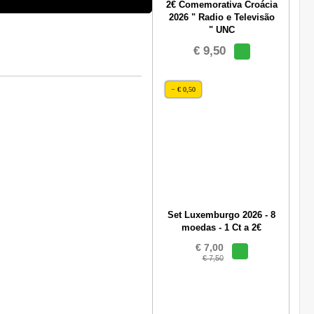
2€ Comemorativa Croácia
2026 " Radio e Televisão
" UNC
€ 9,50
− € 0,50
Set Luxemburgo 2026 - 8
moedas - 1 Ct a 2€
€ 7,00
€ 7,50