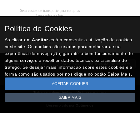
Recolha
Grátis
Sem custos de transporte para compras
levantadas na loja
Política de Cookies
Modos de
Pagamento
Multibanco, cartão de crédito, Paypal ou
Ao clicar em
Aceitar
está a consentir a utilização de cookies
transferência
neste site. Os cookies são usados para melhorar a sua
experiência de navegação, garantir o bom funcionamento de
alguns serviços e recolher dados técnicos para análise de
Termos e Condições
Quem Somos
Politica de Privacidade
tráfego. Se desejar mais informação sobre estes cookies e a
RAL
Livro Reclamações
forma como são usados por nós clique no botão Saiba Mais.
ACEITAR COOKIES
Todos os valores incluem IVA à taxa em vigor
SAIBA MAIS
Copyright © NUMISMATICAJA.com 2026
Desenvolvido por
Optimeios