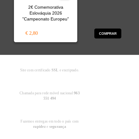
2€ Comemorativa
Eslováquia 2026
"Campeonato Europeu"
€ 2,80
COMPRAR
Compra
Segura
Site com certificado
SSL
e encriptado.
Apoio ao
Cliente
Chamada para rede móvel nacional
963
551 494
Entregas em
Portugal
Fazemos entregas em todo o país com
rapidez
e
segurança