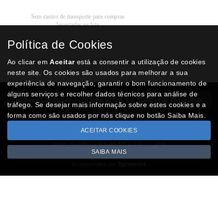
Recolha
Grátis
Sem custos de transporte para compras
levantadas na loja
Política de Cookies
Modos de
Pagamento
Multibanco, cartão de crédito, Paypal ou
Ao clicar em
Aceitar
está a consentir a utilização de cookies
transferência
neste site. Os cookies são usados para melhorar a sua
experiência de navegação, garantir o bom funcionamento de
alguns serviços e recolher dados técnicos para análise de
Termos e Condições
Quem Somos
Politica de Privacidade
tráfego. Se desejar mais informação sobre estes cookies e a
RAL
Livro Reclamações
forma como são usados por nós clique no botão Saiba Mais.
ACEITAR COOKIES
Todos os valores incluem IVA à taxa em vigor
SAIBA MAIS
Copyright © NUMISMATICAJA.com 2026
Desenvolvido por
Optimeios