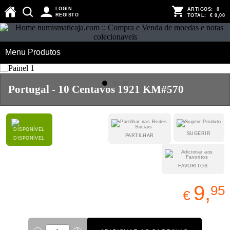
LOGIN
ARTIGOS:
0
REGISTO
TOTAL:
€ 0,00
Menu Produtos
Portugal - 10 Centavos 1921 KM#570
SUGERIR
PARTILHAR
DISPONÍVEL
FAVORITOS
9,
95
€