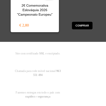
2€ Comemorativa
Eslováquia 2026
"Campeonato Europeu"
€ 2,80
COMPRAR
Compra
Segura
Site com certificado
SSL
e encriptado.
Apoio ao
Cliente
Chamada para rede móvel nacional
963
551 494
Entregas em
Portugal
Fazemos entregas em todo o país com
rapidez
e
segurança