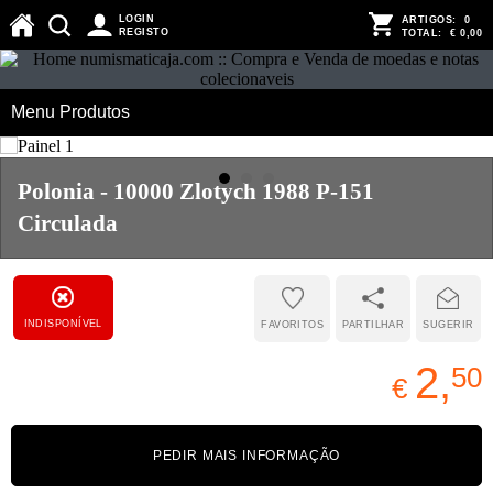
LOGIN
ARTIGOS:
0
REGISTO
TOTAL:
€ 0,00
Menu Produtos
Polonia - 10000 Zlotych 1988 P-151
Circulada
INDISPONÍVEL
FAVORITOS
PARTILHAR
SUGERIR
2,
50
€
PEDIR MAIS INFORMAÇÃO