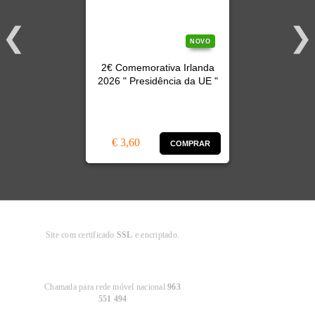
NOVO
2€ Comemorativa Irlanda
2026 " Presidência da UE "
€ 3,60
COMPRAR
Compra
Segura
Site com certificado
SSL
e encriptado.
Apoio ao
Cliente
Chamada para rede móvel nacional
963
551 494