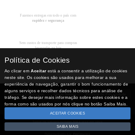
Entregas em
Portugal
Fazemos entregas em todo o país com
rapidez
e
segurança
Recolha
Grátis
Sem custos de transporte para compras
levantadas na loja
Política de Cookies
Modos de
Pagamento
Multibanco, cartão de crédito, Paypal ou
Ao clicar em
Aceitar
está a consentir a utilização de cookies
transferência
neste site. Os cookies são usados para melhorar a sua
experiência de navegação, garantir o bom funcionamento de
alguns serviços e recolher dados técnicos para análise de
Termos e Condições
Quem Somos
Politica de Privacidade
tráfego. Se desejar mais informação sobre estes cookies e a
RAL
Livro Reclamações
forma como são usados por nós clique no botão Saiba Mais.
ACEITAR COOKIES
Todos os valores incluem IVA à taxa em vigor
SAIBA MAIS
Copyright © NUMISMATICAJA.com 2026
Desenvolvido por
Optimeios