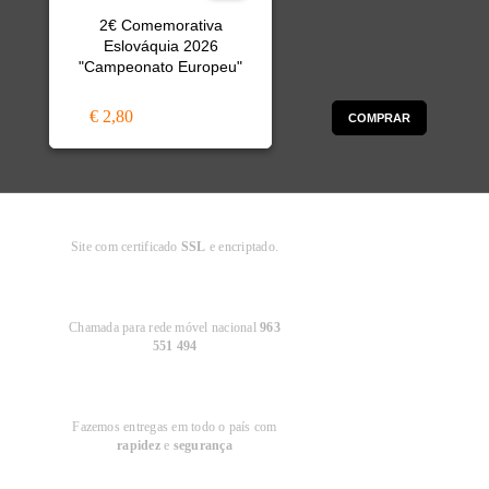
2€ Comemorativa
Eslováquia 2026
"Campeonato Europeu"
€ 2,80
COMPRAR
Compra
Segura
Site com certificado
SSL
e encriptado.
Apoio ao
Cliente
Chamada para rede móvel nacional
963
551 494
Entregas em
Portugal
Fazemos entregas em todo o país com
rapidez
e
segurança