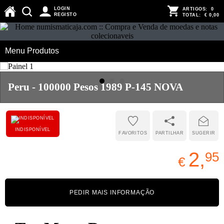
LOGIN
ARTIGOS:
0
REGISTO
TOTAL:
€ 0,00
Menu Produtos
Peru - 100000 Pesos 1989 P-145 NOVA
INDISPONÍVEL
FAVORITOS
PARTILHAR
SUGERIR
2,
95
€
PEDIR MAIS INFORMAÇÃO