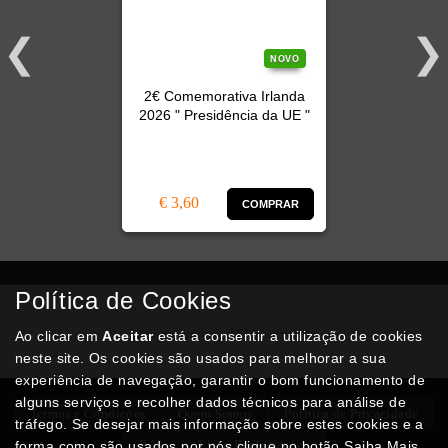
NOVO
2€ Comemorativa Irlanda
2026 " Presidência da UE "
€ 3,60
COMPRAR
Política de Cookies
Compra
Segura
Site com certificado
SSL
e encriptado.
Ao clicar em
Aceitar
está a consentir a utilização de cookies
neste site. Os cookies são usados para melhorar a sua
experiência de navegação, garantir o bom funcionamento de
alguns serviços e recolher dados técnicos para análise de
Termos e Condições
Quem Somos
Politica de Privacidade
tráfego. Se desejar mais informação sobre estes cookies e a
RAL
Livro Reclamações
forma como são usados por nós clique no botão Saiba Mais.