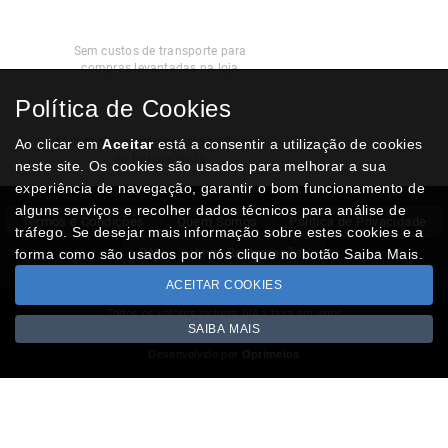
Recolha
Grátis
Sem custos de transporte para
compras levantadas na loja
Política de Cookies
Modos de
Pagamento
Multibanco, cartão de crédito, Paypal
Ao clicar em
Aceitar
está a consentir a utilização de cookies
ou transferência
neste site. Os cookies são usados para melhorar a sua
experiência de navegação, garantir o bom funcionamento de
alguns serviços e recolher dados técnicos para análise de
Termos e Condições
Quem Somos
Politica de Privacidade
tráfego. Se desejar mais informação sobre estes cookies e a
RAL
Livro Reclamações
forma como são usados por nós clique no botão Saiba Mais.
ACEITAR COOKIES
Todos os valores incluem IVA à taxa em vigor
SAIBA MAIS
Copyright © NUMISMATICAJA.com 2026
Desenvolvido por
Optimeios