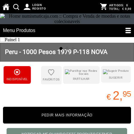
LOGIN
ARTIGOS:
0
REGISTO
TOTAL:
€ 0,00
Menu Produtos
Peru - 1000 Pesos 1979 P-118 NOVA
SUGERIR
PARTILHAR
INDISPONÍVEL
FAVORITOS
2,
95
€
PEDIR MAIS INFORMAÇÃO