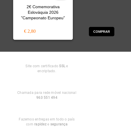
2€ Comemorativa
Eslováquia 2026
"Campeonato Europeu"
€ 2,80
COMPRAR
Compra
Segura
Site com certificado
SSL
e
encriptado.
Apoio ao
Cliente
Chamada para rede móvel nacional
963 551 494
Entregas em
Portugal
Fazemos entregas em todo o país
com
rapidez
e
segurança