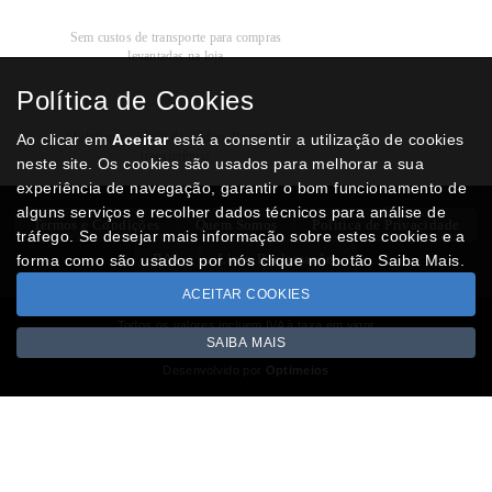
Recolha
Grátis
Sem custos de transporte para compras
levantadas na loja
Política de Cookies
Modos de
Pagamento
Multibanco, cartão de crédito, Paypal ou
Ao clicar em
Aceitar
está a consentir a utilização de cookies
transferência
neste site. Os cookies são usados para melhorar a sua
experiência de navegação, garantir o bom funcionamento de
alguns serviços e recolher dados técnicos para análise de
Termos e Condições
Quem Somos
Politica de Privacidade
tráfego. Se desejar mais informação sobre estes cookies e a
RAL
Livro Reclamações
forma como são usados por nós clique no botão Saiba Mais.
ACEITAR COOKIES
Todos os valores incluem IVA à taxa em vigor
SAIBA MAIS
Copyright © NUMISMATICAJA.com 2026
Desenvolvido por
Optimeios