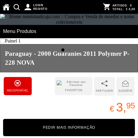
LOGIN
ARTIGOS:
0
REGISTO
TOTAL:
€ 0,00
Menu Produtos
Paraguay - 2000 Guaranies 2011 Polymer P-
228 NOVA
FAVORITOS
INDISPONÍVEL
PARTILHAR
SUGERIR
3,
95
€
PEDIR MAIS INFORMAÇÃO