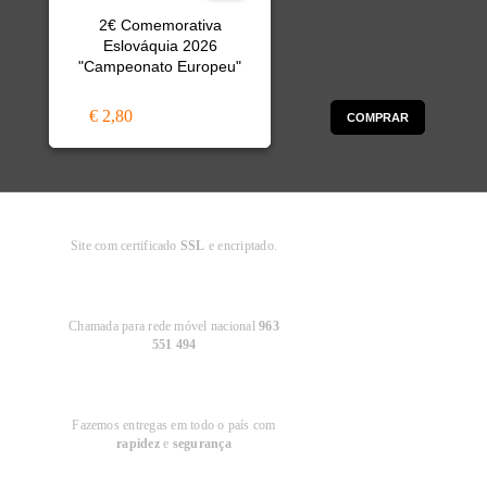
2€ Comemorativa
Eslováquia 2026
"Campeonato Europeu"
€ 2,80
COMPRAR
Compra
Segura
Site com certificado
SSL
e encriptado.
Apoio ao
Cliente
Chamada para rede móvel nacional
963
551 494
Entregas em
Portugal
Fazemos entregas em todo o país com
rapidez
e
segurança