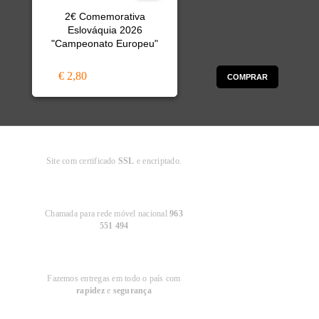
2€ Comemorativa
Eslováquia 2026
"Campeonato Europeu"
€ 2,80
COMPRAR
Compra
Segura
Site com certificado
SSL
e encriptado.
Apoio ao
Cliente
Chamada para rede móvel nacional
963
551 494
Entregas em
Portugal
Fazemos entregas em todo o país com
rapidez
e
segurança