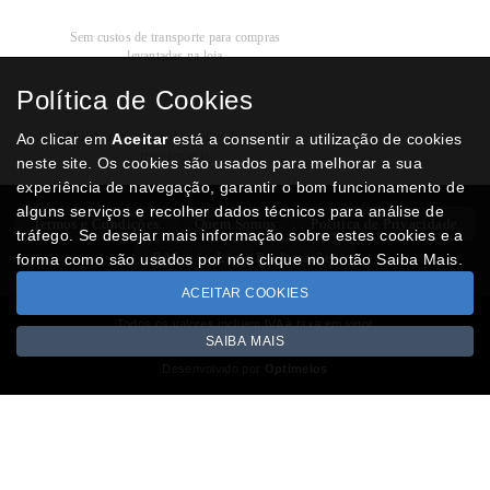
Recolha
Grátis
Sem custos de transporte para compras
levantadas na loja
Política de Cookies
Modos de
Pagamento
Multibanco, cartão de crédito, Paypal ou
Ao clicar em
Aceitar
está a consentir a utilização de cookies
transferência
neste site. Os cookies são usados para melhorar a sua
experiência de navegação, garantir o bom funcionamento de
alguns serviços e recolher dados técnicos para análise de
Termos e Condições
Quem Somos
Politica de Privacidade
tráfego. Se desejar mais informação sobre estes cookies e a
RAL
Livro Reclamações
forma como são usados por nós clique no botão Saiba Mais.
ACEITAR COOKIES
Todos os valores incluem IVA à taxa em vigor
SAIBA MAIS
Copyright © NUMISMATICAJA.com 2026
Desenvolvido por
Optimeios