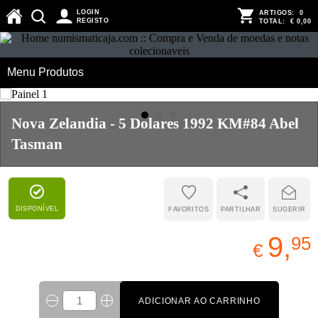
LOGIN
ARTIGOS:
0
REGISTO
TOTAL:
€ 0,00
Menu Produtos
Nova Zelandia - 5 Dolares 1992 KM#84 Abel
Tasman
DISPONÍVEL
FAVORITOS
PARTILHAR
SUGERIR
9,
95
€
ADICIONAR AO CARRINHO