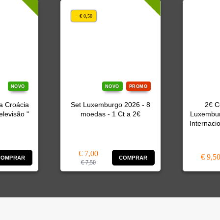
− € 0,50
NOVO
NOVO
PROMO
a Croácia
Set Luxemburgo 2026 - 8
2€ C
elevisão "
moedas - 1 Ct a 2€
Luxembur
Internaci
€ 7,00
€ 9,5
COMPRAR
COMPRAR
€ 7,50