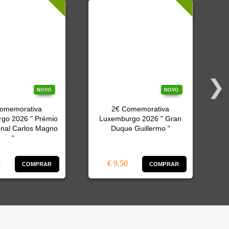
NOVO
NOVO
omemorativa
2€ Comemorativa
2
go 2026 " Prémio
Luxemburgo 2026 " Gran
onal Carlos Magno
Duque Guillermo "
"
0
€ 9,50
COMPRAR
COMPRAR