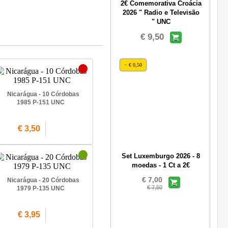
2€ Comemorativa Croácia
2026 " Radio e Televisão
" UNC
€ 9,50
− € 0,50
Nicarágua - 10 Córdobas
1985 P-151 UNC
€ 3,50
Set Luxemburgo 2026 - 8
moedas - 1 Ct a 2€
€ 7,00
Nicarágua - 20 Córdobas
€ 7,50
1979 P-135 UNC
€ 3,95