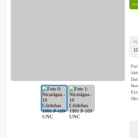
DI
P
10
Paí
Val
Dat
Num
Est
Obs