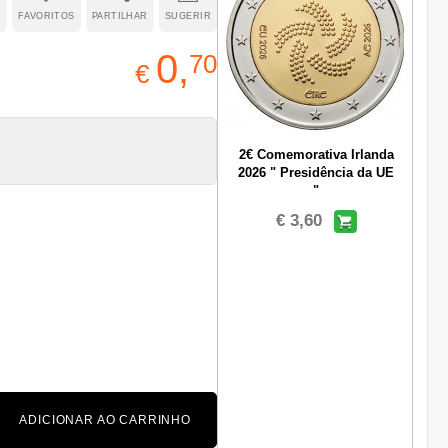
R
FAVORITOS
PARTILHAR
SUGERIR
0,
70
€
2€ Comemorativa Irlanda
2026 " Presidência da UE
"
€ 3,60
ADICIONAR AO CARRINHO