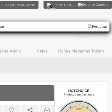
Login / Novo Cliente
Total:
€
€ 0,00
0
PESQUISA AVANÇADA
al de Apoio
Selos
Fichas Medalhas Tokens
HOTCHOICE
Produtos em Destaque