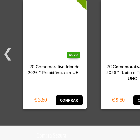
O
NOVO
2€ Comemorativa Irlanda
2€ Comemorativ
2026 " Presidência da UE "
2026 " Radio e T
"
UNC
€ 3,60
€ 9,50
R
COMPRAR
Compra
Segura