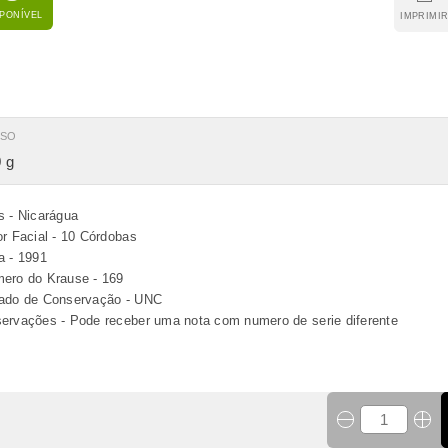
SPONÍVEL
IMPRIMI
ESO
 g
s - Nicarágua
or Facial - 10 Córdobas
a - 1991
ero do Krause - 169
ado de Conservação - UNC
ervações - Pode receber uma nota com numero de serie diferente