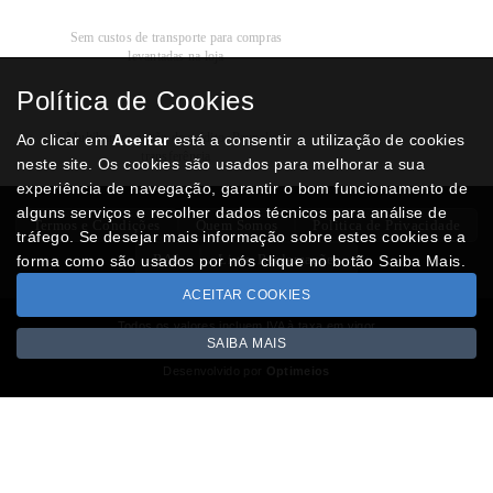
Recolha
Grátis
Sem custos de transporte para compras
levantadas na loja
Política de Cookies
Modos de
Pagamento
Multibanco, cartão de crédito, Paypal ou
Ao clicar em
Aceitar
está a consentir a utilização de cookies
transferência
neste site. Os cookies são usados para melhorar a sua
experiência de navegação, garantir o bom funcionamento de
alguns serviços e recolher dados técnicos para análise de
Termos e Condições
Quem Somos
Politica de Privacidade
tráfego. Se desejar mais informação sobre estes cookies e a
RAL
Livro Reclamações
forma como são usados por nós clique no botão Saiba Mais.
ACEITAR COOKIES
Todos os valores incluem IVA à taxa em vigor
SAIBA MAIS
Copyright © NUMISMATICAJA.com 2026
Desenvolvido por
Optimeios