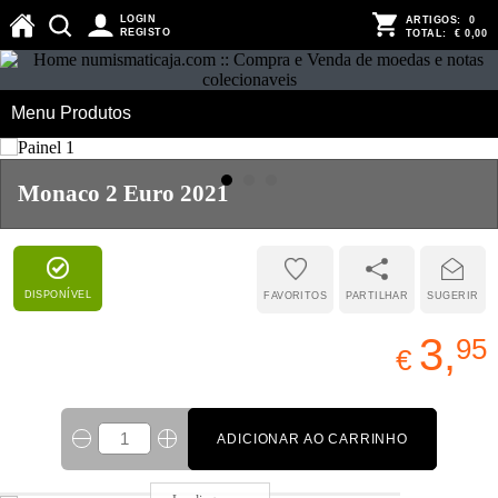
LOGIN
ARTIGOS:
0
REGISTO
TOTAL:
€ 0,00
Menu Produtos
Monaco 2 Euro 2021
DISPONÍVEL
FAVORITOS
PARTILHAR
SUGERIR
3,
95
€
ADICIONAR AO CARRINHO