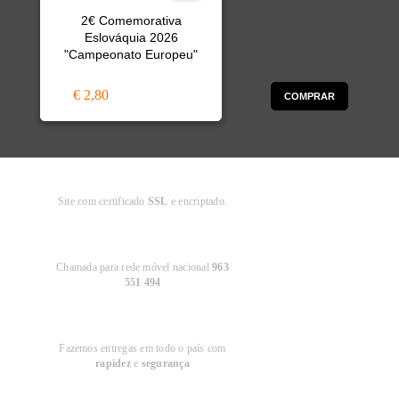
2€ Comemorativa
Eslováquia 2026
"Campeonato Europeu"
€ 2,80
COMPRAR
Compra
Segura
Site com certificado
SSL
e encriptado.
Apoio ao
Cliente
Chamada para rede móvel nacional
963
551 494
Entregas em
Portugal
Fazemos entregas em todo o país com
rapidez
e
segurança