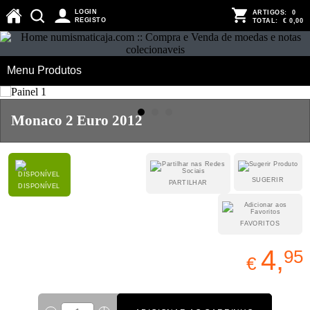
LOGIN
ARTIGOS:
0
REGISTO
TOTAL:
€ 0,00
Menu Produtos
Monaco 2 Euro 2012
SUGERIR
PARTILHAR
DISPONÍVEL
FAVORITOS
4,
95
€