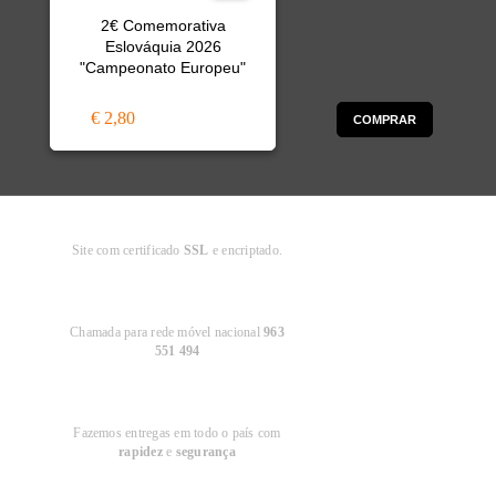
2€ Comemorativa
Eslováquia 2026
"Campeonato Europeu"
€ 2,80
COMPRAR
Compra
Segura
Site com certificado
SSL
e encriptado.
Apoio ao
Cliente
Chamada para rede móvel nacional
963
551 494
Entregas em
Portugal
Fazemos entregas em todo o país com
rapidez
e
segurança