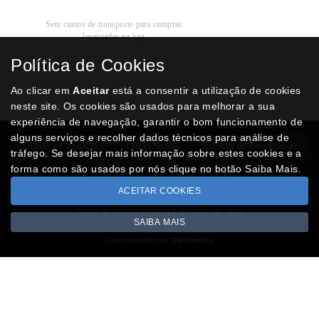
Recolha
Grátis
Sem custos de transporte para compras
levantadas na loja
Política de Cookies
Modos de
Pagamento
Multibanco, cartão de crédito, Paypal ou
Ao clicar em
Aceitar
está a consentir a utilização de cookies
transferência
neste site. Os cookies são usados para melhorar a sua
experiência de navegação, garantir o bom funcionamento de
alguns serviços e recolher dados técnicos para análise de
Termos e Condições
Quem Somos
Politica de Privacidade
tráfego. Se desejar mais informação sobre estes cookies e a
RAL
Livro Reclamações
forma como são usados por nós clique no botão Saiba Mais.
ACEITAR COOKIES
Todos os valores incluem IVA à taxa em vigor
SAIBA MAIS
Copyright © NUMISMATICAJA.com 2026
Desenvolvido por
Optimeios