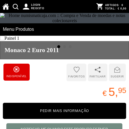
LOGIN
ARTIGOS:
0
REGISTO
TOTAL:
€ 0,00
Menu Produtos
Monaco 2 Euro 2011
INDISPONÍVEL
FAVORITOS
PARTILHAR
SUGERIR
5,
95
€
PEDIR MAIS INFORMAÇÃO