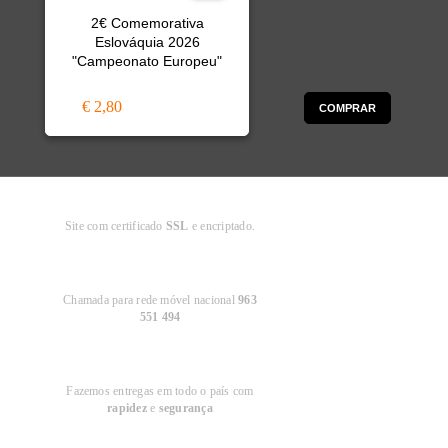
2€ Comemorativa
Eslováquia 2026
"Campeonato Europeu"
€ 2,80
COMPRAR
Compra
Segura
Site com certificado
SSL
e encriptado.
Apoio ao
Cliente
Chamada para rede móvel nacional
963
551 494
Entregas em
Portugal
Fazemos entregas em todo o país com
rapidez
e
segurança