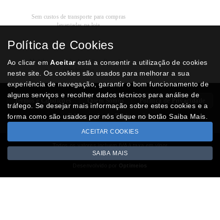
Recolha
Grátis
Sem custos de transporte para compras
levantadas na loja
Política de Cookies
Modos de
Pagamento
Multibanco, cartão de crédito, Paypal ou
Ao clicar em
Aceitar
está a consentir a utilização de cookies
transferência
neste site. Os cookies são usados para melhorar a sua
experiência de navegação, garantir o bom funcionamento de
alguns serviços e recolher dados técnicos para análise de
Termos e Condições
Quem Somos
Politica de Privacidade
tráfego. Se desejar mais informação sobre estes cookies e a
RAL
Livro Reclamações
forma como são usados por nós clique no botão Saiba Mais.
ACEITAR COOKIES
Todos os valores incluem IVA à taxa em vigor
SAIBA MAIS
Copyright © NUMISMATICAJA.com 2026
Desenvolvido por
Optimeios