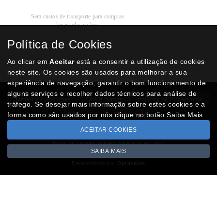
Recolha
Grátis
Sem custos de transporte para compras
levantadas na loja
Política de Cookies
Modos de
Pagamento
Multibanco, cartão de crédito, Paypal ou
Ao clicar em
Aceitar
está a consentir a utilização de cookies
transferência
neste site. Os cookies são usados para melhorar a sua
experiência de navegação, garantir o bom funcionamento de
alguns serviços e recolher dados técnicos para análise de
Termos e Condições
Quem Somos
Politica de Privacidade
tráfego. Se desejar mais informação sobre estes cookies e a
RAL
Livro Reclamações
forma como são usados por nós clique no botão Saiba Mais.
ACEITAR COOKIES
Todos os valores incluem IVA à taxa em vigor
SAIBA MAIS
Copyright © NUMISMATICAJA.com 2026
Desenvolvido por
Optimeios