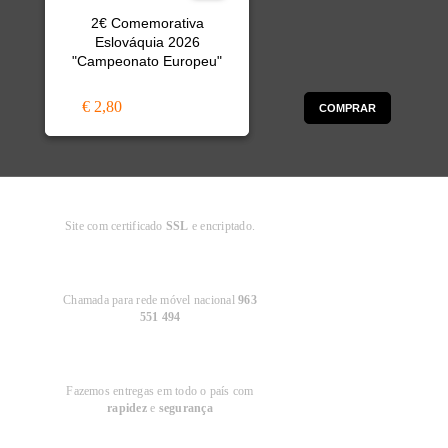
2€ Comemorativa
Eslováquia 2026
"Campeonato Europeu"
€ 2,80
COMPRAR
Compra
Segura
Site com certificado
SSL
e encriptado.
Apoio ao
Cliente
Chamada para rede móvel nacional
963
551 494
Entregas em
Portugal
Fazemos entregas em todo o país com
rapidez
e
segurança