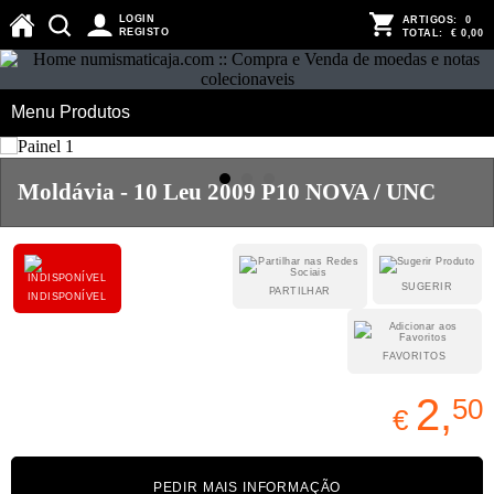
LOGIN
ARTIGOS:
0
REGISTO
TOTAL:
€ 0,00
Menu Produtos
Moldávia - 10 Leu 2009 P10 NOVA / UNC
SUGERIR
PARTILHAR
INDISPONÍVEL
FAVORITOS
2,
50
€
PEDIR MAIS INFORMAÇÃO