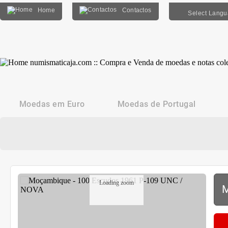
Home
Contactos
Select Lang
Moedas em Euro
Moedas de Portugal
Loading zoom
M