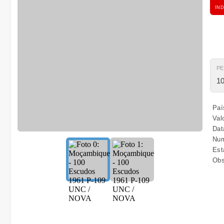
IND
P
10
Paí
Val
Dat
Num
Est
Obs