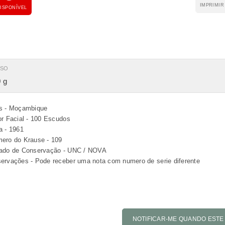
IMPRIMIR
ISPONÍVEL
ESO
 g
s - Moçambique
or Facial - 100 Escudos
a - 1961
ero do Krause - 109
ado de Conservação - UNC / NOVA
ervações - Pode receber uma nota com numero de serie diferente