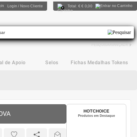
Login / Novo Cliente
Total:
€
€ 0,00
0
PESQUISA AVANÇADA
al de Apoio
Selos
Fichas Medalhas Tokens
HOTCHOICE
NOVA
Produtos em Destaque