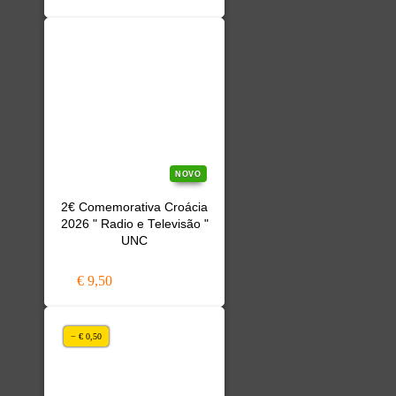
NOVO
2€ Comemorativa Croácia
2026 " Radio e Televisão "
UNC
€ 9,50
− € 0,50