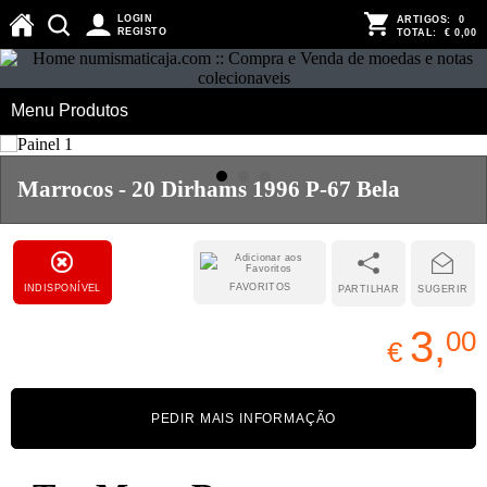
LOGIN
ARTIGOS:
0
REGISTO
TOTAL:
€ 0,00
Menu Produtos
Marrocos - 20 Dirhams 1996 P-67 Bela
FAVORITOS
INDISPONÍVEL
PARTILHAR
SUGERIR
3,
00
€
PEDIR MAIS INFORMAÇÃO