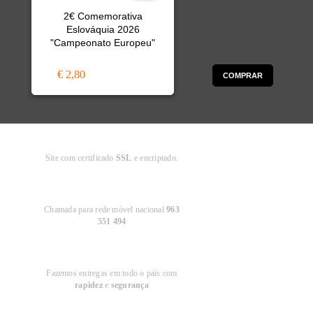
2€ Comemorativa
Eslováquia 2026
"Campeonato Europeu"
€ 2,80
COMPRAR
Compra
Segura
Site com certificado
SSL
e encriptado.
Apoio ao
Cliente
Chamada para rede móvel nacional
963
551 494
Entregas em
Portugal
Fazemos entregas em todo o país com
rapidez
e
segurança