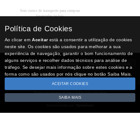
Recolha
Grátis
Sem custos de transporte para compras
levantadas na loja
Política de Cookies
Modos de
Pagamento
Multibanco, cartão de crédito, Paypal ou
Ao clicar em
Aceitar
está a consentir a utilização de cookies
transferência
neste site. Os cookies são usados para melhorar a sua
experiência de navegação, garantir o bom funcionamento de
alguns serviços e recolher dados técnicos para análise de
Termos e Condições
Quem Somos
Politica de Privacidade
tráfego. Se desejar mais informação sobre estes cookies e a
RAL
Livro Reclamações
forma como são usados por nós clique no botão Saiba Mais.
ACEITAR COOKIES
Todos os valores incluem IVA à taxa em vigor
SAIBA MAIS
Copyright © NUMISMATICAJA.com 2026
Desenvolvido por
Optimeios