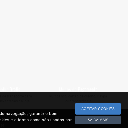
colha
Grátis
Modos de
Pagamento
 de transporte para
Multibanco, cartão de crédito, Paypal
levantadas na loja
ou transferência
ACEITAR COOKIES
a de navegação, garantir o bom
 Reclamações
ookies e a forma como são usados por
SAIBA MAIS
026