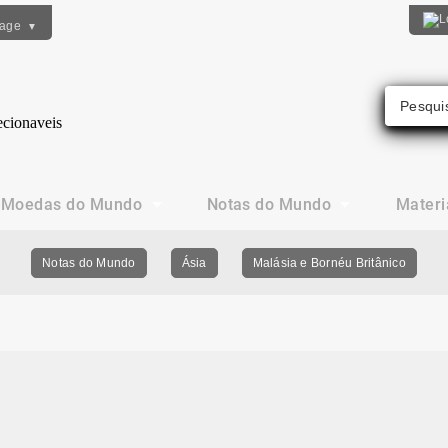
uage
▼
Moedas do Mundo
Notas do Mundo
Materi
Notas do Mundo
Ásia
Malásia e Bornéu Britânico