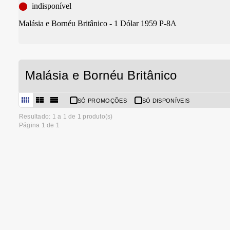
⬤
indisponível
Malásia e Bornéu Britânico - 1 Dólar 1959 P-8A
Malásia e Bornéu Britânico
SÓ PROMOÇÕES
SÓ DISPONÍVEIS
Resultado: 1 a
1
de 1 produto(s)
Página 1 de 1