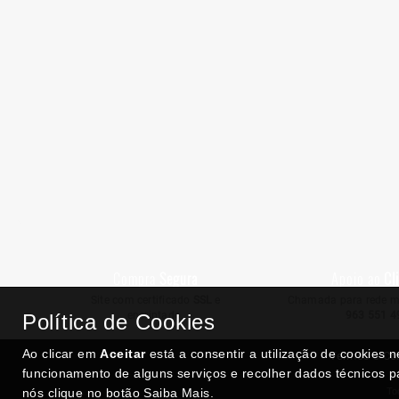
Malásia e Bornéu Britânico - 1 Dólar 1959 P-8A
1 Dólar 1959
€ 24,95
CONSULTAR
Compra
Segura
Apoio ao
Cl
Site com certificado
SSL
e
Chamada para rede m
encriptado.
963 551 4
Política de Cookies
Ao clicar em
Aceitar
está a consentir a utilização de cookies 
Termos e Co
funcionamento de alguns serviços e recolher dados técnicos p
nós clique no botão Saiba Mais.
To