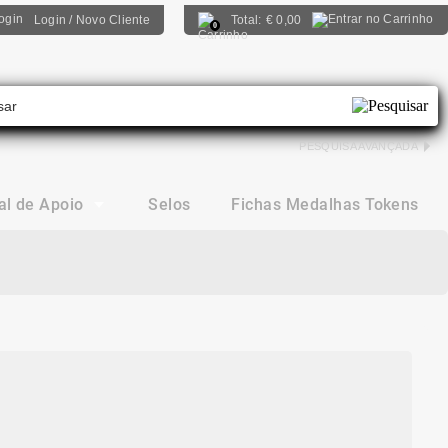
Login / Novo Cliente
Total:
€
0,00
0
PESQUISA AVANÇADA
al de Apoio
Selos
Fichas Medalhas Tokens