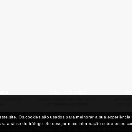
iente
Entregas em
Portugal
Re
óvel nacional
Fazemos entregas em todo o país
Sem custos
94
com
rapidez
e
segurança
compras 
neste site. Os cookies são usados para melhorar a sua experiênci
ndições
Quem Somos
Politica de Privacidade
RAL
Livro
ara análise de tráfego. Se desejar mais informação sobre estes c
dos os valores incluem IVA à taxa em vigor
Copyright © NUMISMATICAJA.com 2