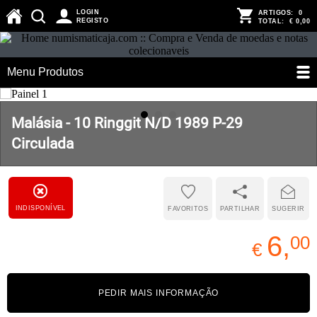
LOGIN
ARTIGOS:
0
REGISTO
TOTAL:
€ 0,00
Menu Produtos
Malásia - 10 Ringgit N/D 1989 P-29
Circulada
INDISPONÍVEL
FAVORITOS
PARTILHAR
SUGERIR
6,
00
€
PEDIR MAIS INFORMAÇÃO