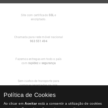
Compra
Segura
Site com certificado
SSL
e
encriptado.
Apoio ao
Cliente
Chamada para rede móvel nacional
963 551 494
Entregas em
Portugal
Fazemos entregas em todo o país
com
rapidez
e
segurança
Recolha
Grátis
Sem custos de transporte para
compras levantadas na loja
Política de Cookies
Modos de
Pagamento
Multibanco, cartão de crédito, Paypal
Ao clicar em
Aceitar
está a consentir a utilização de cookies
ou transferência