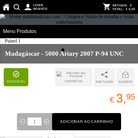
LOGIN
ARTIGOS:
0
REGISTO
TOTAL:
€ 0,00
Menu Produtos
Madagáscar - 5000 Ariary 2007 P-94 UNC
FAVORITOS
DISPONÍVEL
PARTILHAR
SUGERIR
3,
95
€
ADICIONAR AO CARRINHO