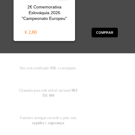
2€ Comemorativa
Eslováquia 2026
"Campeonato Europeu"
€ 2,80
COMPRAR
Compra
Segura
Site com certificado
SSL
e encriptado.
Apoio ao
Cliente
Chamada para rede móvel nacional
963
551 494
Entregas em
Portugal
Fazemos entregas em todo o país com
rapidez
e
segurança