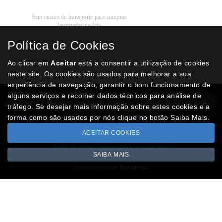
Recolha
Grátis
Sem custos de transporte para compras
levantadas na loja
Política de Cookies
Modos de
Pagamento
Multibanco, cartão de crédito, Paypal ou
Ao clicar em
Aceitar
está a consentir a utilização de cookies
transferência
neste site. Os cookies são usados para melhorar a sua
experiência de navegação, garantir o bom funcionamento de
alguns serviços e recolher dados técnicos para análise de
Termos e Condições
Quem Somos
Politica de Privacidade
tráfego. Se desejar mais informação sobre estes cookies e a
RAL
Livro Reclamações
forma como são usados por nós clique no botão Saiba Mais.
ACEITAR COOKIES
Todos os valores incluem IVA à taxa em vigor
SAIBA MAIS
Copyright © NUMISMATICAJA.com 2026
Desenvolvido por
Optimeios