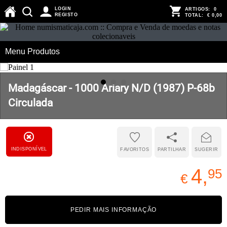
LOGIN
ARTIGOS:
0
REGISTO
TOTAL:
€ 0,00
Menu Produtos
Madagáscar - 1000 Ariary N/D (1987) P-68b
Circulada
INDISPONÍVEL
FAVORITOS
PARTILHAR
SUGERIR
4,
95
€
PEDIR MAIS INFORMAÇÃO