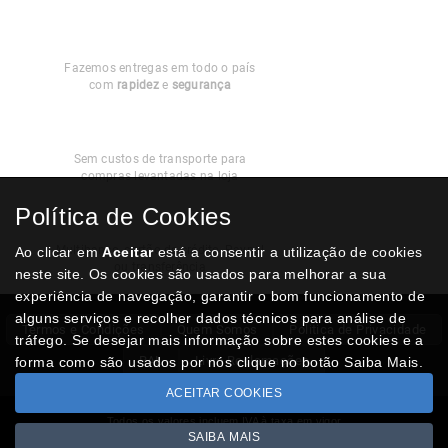
Entregas em
Portugal
Fazemos entregas em todo o país
com
rapidez
e
segurança
Recolha
Grátis
Sem custos de transporte para
compras levantadas na loja
Política de Cookies
Modos de
Pagamento
Multibanco, cartão de crédito, Paypal
Ao clicar em
Aceitar
está a consentir a utilização de cookies
ou transferência
neste site. Os cookies são usados para melhorar a sua
experiência de navegação, garantir o bom funcionamento de
alguns serviços e recolher dados técnicos para análise de
Termos e Condições
Quem Somos
Politica de Privacidade
tráfego. Se desejar mais informação sobre estes cookies e a
RAL
Livro Reclamações
forma como são usados por nós clique no botão Saiba Mais.
ACEITAR COOKIES
Todos os valores incluem IVA à taxa em vigor
SAIBA MAIS
Copyright © NUMISMATICAJA.com 2026