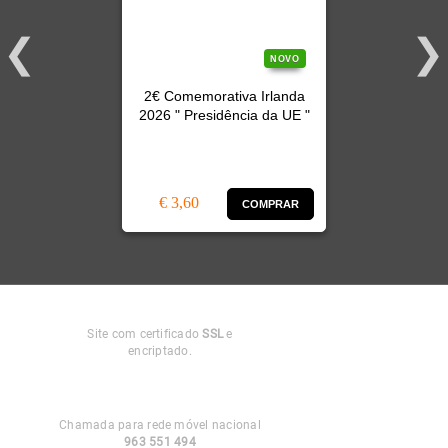
NOVO
2€ Comemorativa Irlanda
2026 " Presidência da UE "
€ 3,60
COMPRAR
Compra
Segura
Site com certificado
SSL
e
encriptado.
Apoio ao
Cliente
Chamada para rede móvel nacional
963 551 494